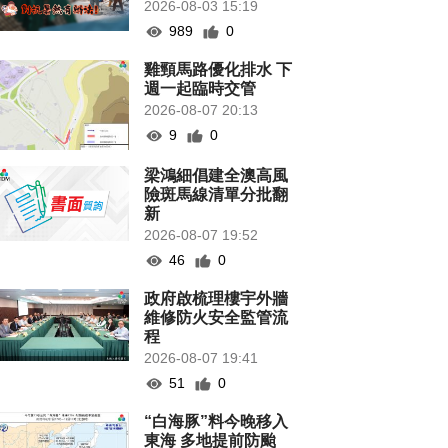
2026-08-03 15:19
989
0
雞頸馬路優化排水 下
週一起臨時交管
2026-08-07 20:13
9
0
梁鴻細倡建全澳高風
險斑馬線清單分批翻
新
2026-08-07 19:52
46
0
政府啟梳理樓宇外牆
維修防火安全監管流
程
2026-08-07 19:41
51
0
“白海豚”料今晚移入
東海 多地提前防颱