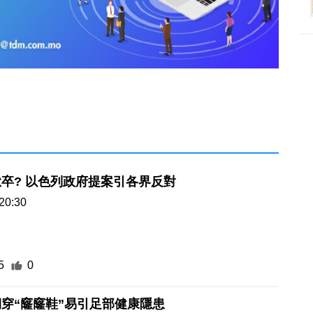
卒? 以色列政府提案引各界反對
20:30
5
0
穿“窿窿鞋”易引足部健康隱患