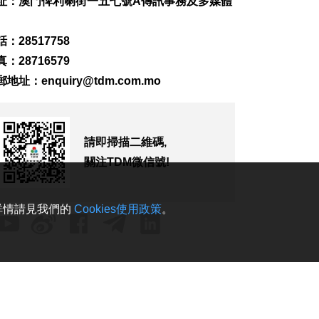
址：澳門俾利喇街一五七號A傳訊事務及多媒體
138
0
河南公安公布“三支一
：28517758
扶”筆試存在作弊犯罪
2026-08-07 17:48
：28716579
121
0
郵地址：
enquiry@tdm.com.mo
德國萊茵河水位下降
露出二戰未爆炸彈
2026-08-07 17:39
請即掃描二維碼,
166
0
關注TDM微信號!
澳車北上APP優化界
面 增已預約通關紀錄
2026-08-07 17:30
。詳情請見我們的
Cookies使用政策
。
227
0
顏奕恆促增青洲公共
泊車空間
2026-08-07 17:14
162
0