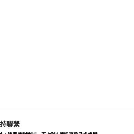
124
0
橙色高溫提示生效 避
暑中心延長夜間開放
2026-08-07 18:20
91
0
體育局構建運動員全
週期支援體系
2026-08-07 18:12
111
0
氹仔徐日昇寅公馬路
爆水管完成維修恢復
供水
2026-08-07 18:04
456
0
泰國校園槍擊案增至8
死30多傷
持聯繫
2026-08-07 17:55