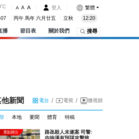
9˚C
A
登入
繁體
A
A
-07
丙午 馬年 六月廿五
立秋
12:20
直播
節目表
關於我們
搜尋
其他新聞
/
/
電台
電視
微視頻
部
本地
要聞
體育
特稿
路氹殺人未遂案 司警:
內地漢有預謀攻擊致