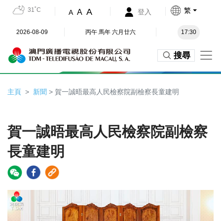
31˚C
繁
A
A
登入
A
2026-08-09
丙午 馬年 六月廿六
17:30
搜尋
主頁
新聞
> 賀一誠晤最高人民檢察院副檢察長童建明
賀一誠晤最高人民檢察院副檢察
長童建明