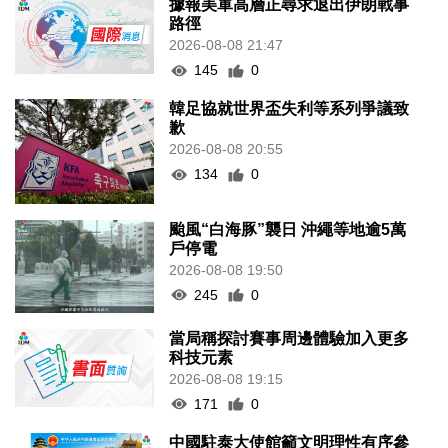
據報美軍高層正尋求退出伊朗戰事
路徑
2026-08-08 21:47
145
0
韓足協就世界盃失利等系列爭議致
歉
2026-08-08 20:55
134
0
颱風“白海豚”襲日 沖繩等地逾5萬
戶停電
2026-08-08 19:50
245
0
當局稱探討賽事周邊體驗加入更多
科技元素
2026-08-08 19:15
171
0
中國駐泰大使館籲文明理性有序參