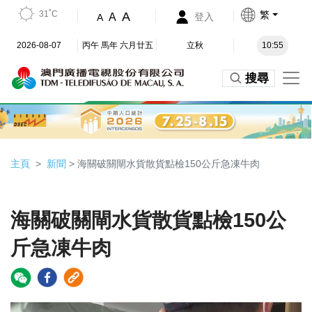
31˚C
繁
A
A
登入
A
2026-08-07
丙午 馬年 六月廿五
立秋
10:55
搜尋
主頁
新聞
> 海關破關閘水貨散貨點檢150公斤急凍牛肉
海關破關閘水貨散貨點檢150公
斤急凍牛肉