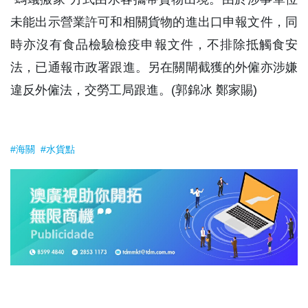
未能出示營業許可和相關貨物的進出口申報文件，同
時亦沒有食品檢驗檢疫申報文件，不排除抵觸食安
法，已通報市政署跟進。另在關閘截獲的外僱亦涉嫌
違反外僱法，交勞工局跟進。(郭錦冰 鄭家賜)
#海關
#水貨點