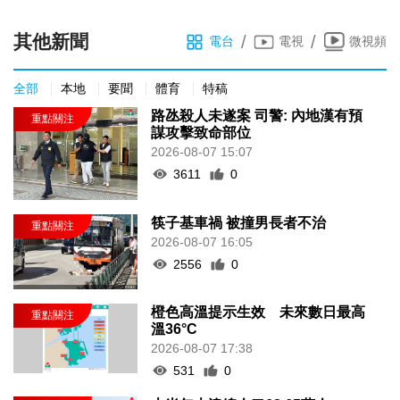
其他新聞
/
/
電台
電視
微視頻
全部
本地
要聞
體育
特稿
路氹殺人未遂案 司警: 內地漢有預
謀攻擊致命部位
2026-08-07 15:07
3611
0
筷子基車禍 被撞男長者不治
2026-08-07 16:05
2556
0
橙色高溫提示生效 未來數日最高
溫36°C
2026-08-07 17:38
531
0