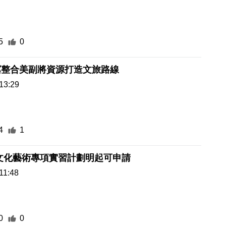
5
0
冀整合美副將資源打造文旅路線
13:29
4
1
文化藝術專項實習計劃明起可申請
11:48
0
0