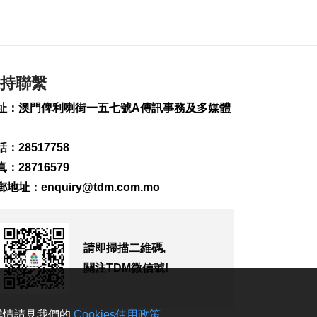
延 逾2萬人撤離
2026-08-09 15:38
106
0
“白海豚”影響 澳門機
場今明取消48個航班
持聯繫
2026-08-09 15:01
址：澳門俾利喇街一五七號A傳訊事務及多媒體
250
0
WTT橫濱冠軍賽 陳幸
：28517758
同鬥張本美和爭冠
2026-08-09 14:54
：28716579
216
0
郵地址：
enquiry@tdm.com.mo
伊朗列5條件重開霍爾
木茲海峽
2026-08-09 14:52
請即掃描二維碼,
174
0
關注TDM微信號!
工會冀制定酷熱天氣
更具體工作指引方便
操作
。詳情請見我們的
Cookies使用政策
。