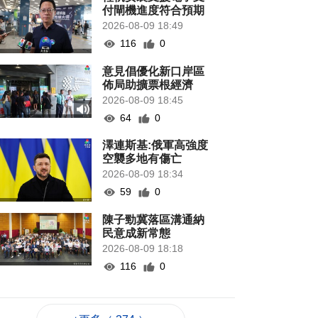
付閘機進度符合預期
2026-08-09 18:49
116
0
意見倡優化新口岸區
佈局助擴票根經濟
2026-08-09 18:45
64
0
澤連斯基:俄軍高強度
空襲多地有傷亡
2026-08-09 18:34
59
0
陳子勁冀落區溝通納
民意成新常態
2026-08-09 18:18
116
0
港天文台錄高溫
36.9°C 有紀錄以來新