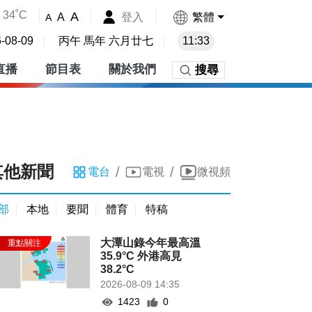
34˚C
A
登入
繁體
A
A
-08-09
丙午 馬年 六月廿七
11:33
直播
節目表
關於我們
搜尋
其他新聞
/
/
電台
電視
微視頻
部
本地
要聞
體育
特稿
大潭山錄今年最高溫
35.9°C 外港高見
38.2°C
2026-08-09 14:35
1423
0