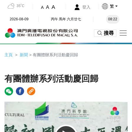
35˚C
繁
A
A
登入
A
2026-08-09
丙午 馬年 六月廿七
08:22
搜尋
主頁
新聞
> 有團體辦系列活動慶回歸
有團體辦系列活動慶回歸
Video
Player