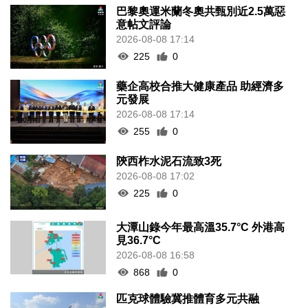
巴黎奧運米蘭冬奧共甄別近2.5萬惡
意帖文評論
2026-08-08 17:14
225
0
藥企高校合推大健康產品 助經濟多
元發展
2026-08-08 17:14
255
0
陝西柞水泥石流致3死
2026-08-08 17:02
225
0
大潭山錄今年最高溫35.7°C 外港高
見36.7°C
2026-08-08 16:58
868
0
匹克球體驗冀推體育多元共融