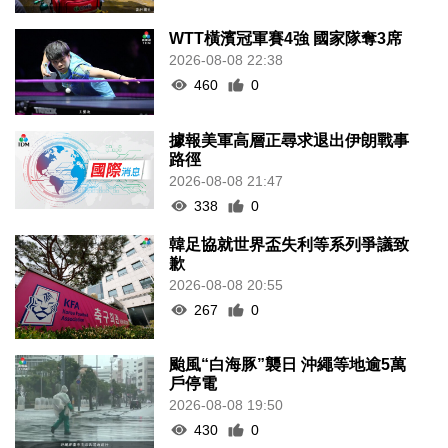
WTT橫濱冠軍賽4強 國家隊奪3席
2026-08-08 22:38
460
0
據報美軍高層正尋求退出伊朗戰事
路徑
2026-08-08 21:47
338
0
韓足協就世界盃失利等系列爭議致
歉
2026-08-08 20:55
267
0
颱風“白海豚”襲日 沖繩等地逾5萬
戶停電
2026-08-08 19:50
430
0