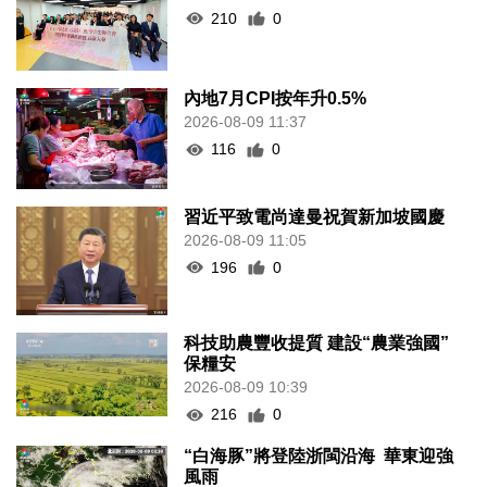
210
0
內地7月CPI按年升0.5%
2026-08-09 11:37
116
0
習近平致電尚達曼祝賀新加坡國慶
2026-08-09 11:05
196
0
科技助農豐收提質 建設“農業強國”
保糧安
2026-08-09 10:39
216
0
“白海豚”將登陸浙閩沿海 華東迎強
風雨