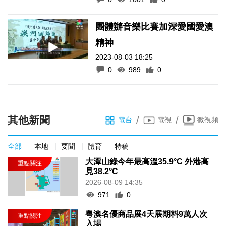
團體辦音樂比賽加深愛國愛澳
精神
2023-08-03 18:25
0
989
0
其他新聞
/
/
電台
電視
微視頻
全部
本地
要聞
體育
特稿
大潭山錄今年最高溫35.9°C 外港高
見38.2°C
2026-08-09 14:35
971
0
粵澳名優商品展4天展期料9萬人次
入場