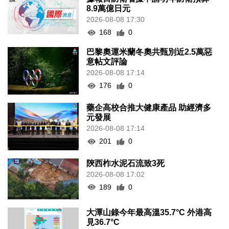
8.9萬億日元
2026-08-08 17:30
168
0
巴黎奧運米蘭冬奧共甄別近2.5萬惡
意帖文評論
2026-08-08 17:14
176
0
藥企高校合推大健康產品 助經濟多
元發展
2026-08-08 17:14
201
0
陝西柞水泥石流致3死
2026-08-08 17:02
189
0
大潭山錄今年最高溫35.7°C 外港高
見36.7°C