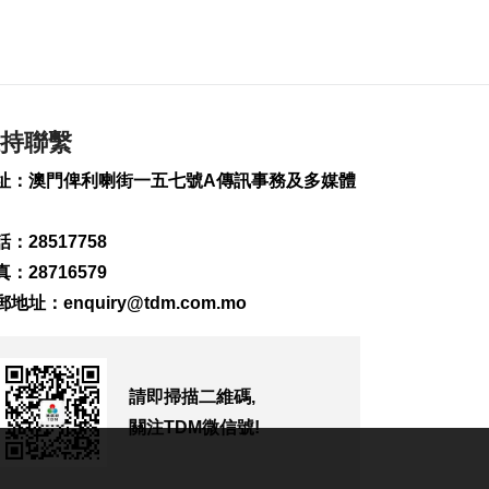
2026-08-07 19:16
168
0
氹仔旅大城大2巴士站
明恢復運作
2026-08-07 19:07
持聯繫
206
0
址：澳門俾利喇街一五七號A傳訊事務及多媒體
松山隧道口附近爆水
管傍晚基本完成止漏
2026-08-07 18:45
：28517758
254
0
：28716579
郵地址：
enquiry@tdm.com.mo
橙色高溫提示生效 避
暑中心延長夜間開放
2026-08-07 18:20
139
0
請即掃描二維碼,
體育局構建運動員全
關注TDM微信號!
週期支援體系
2026-08-07 18:12