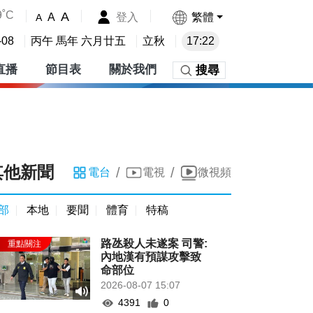
9˚C
A
登入
繁體
A
A
-08
丙午 馬年 六月廿五
立秋
17:22
直播
節目表
關於我們
搜尋
其他新聞
/
/
電台
電視
微視頻
部
本地
要聞
體育
特稿
路氹殺人未遂案 司警:
內地漢有預謀攻擊致
命部位
2026-08-07 15:07
4391
0