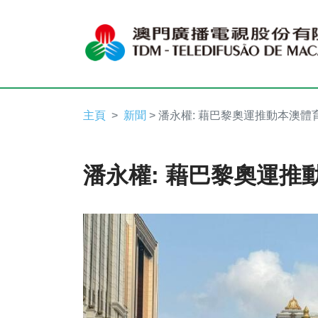
主頁
新聞
> 潘永權: 藉巴黎奧運推動本澳體
潘永權: 藉巴黎奧運推