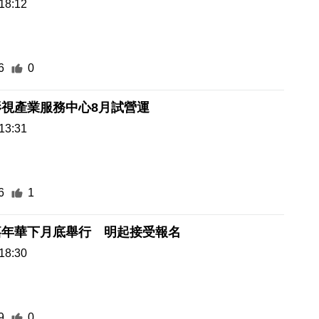
18:12
6
0
視產業服務中心8月試營運
13:31
6
1
嘉年華下月底舉行 明起接受報名
18:30
9
0