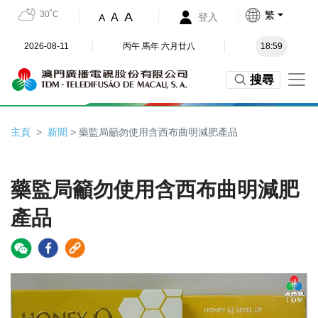
30˚C
繁
A
A
登入
A
2026-08-11
丙午 馬年 六月廿八
18:59
搜尋
主頁
新聞
> 藥監局籲勿使用含西布曲明減肥產品
藥監局籲勿使用含西布曲明減肥
產品