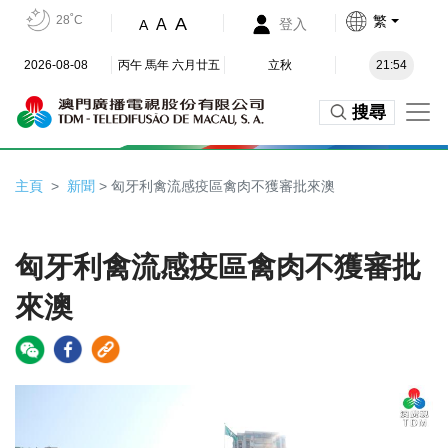
28˚C
繁
A
A
登入
A
2026-08-08
丙午 馬年 六月廿五
立秋
21:54
搜尋
主頁
新聞
> 匈牙利禽流感疫區禽肉不獲審批來澳
匈牙利禽流感疫區禽肉不獲審批
來澳