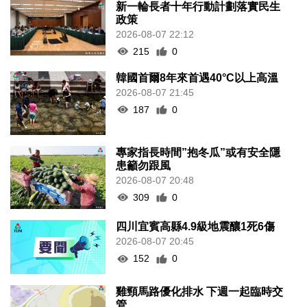
新一輪長者十年行動計劃落實民生
政策
2026-08-07 22:12
215
0
韓國首爾8年來首遇40°C以上高溫
2026-08-07 21:45
187
0
專家指長時間”抱冬瓜”或有安全隱
患籲勿跟風
2026-08-07 20:48
309
0
四川宜賓高縣4.9級地震釀1死6傷
2026-08-07 20:45
152
0
雞頸馬路優化排水 下週一起臨時交
管