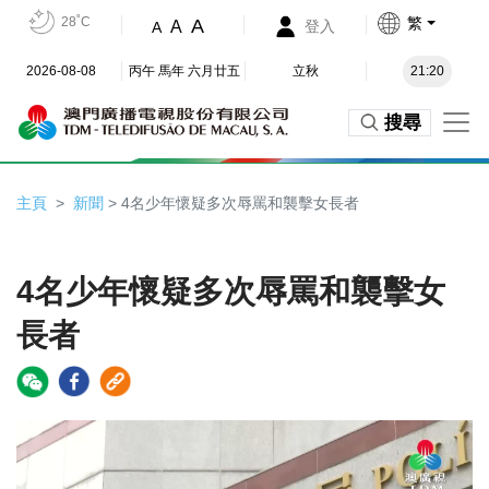
28˚C
繁
A
A
登入
A
2026-08-08
丙午 馬年 六月廿五
立秋
21:20
搜尋
主頁
新聞
> 4名少年懷疑多次辱罵和襲擊女長者
4名少年懷疑多次辱罵和襲擊女
長者
Video
Player