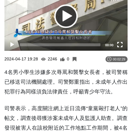
00:00
2024-04-17 19:28
2246
0
00:02:29
4名男小學生涉嫌多次辱罵和襲擊女長者，被司警稱
已移送司法機關處理。司警鄭重指出，未成年人作出
犯罪行為同樣須負法律責任，呼籲青少年守法。
司警表示，高度關注網上近日流傳“童黨毆打老人”的
帖文，調查後尋獲涉案未成年人及監護人助查。調查
發現被害人在該校附近的工作地點工作期間，被4名