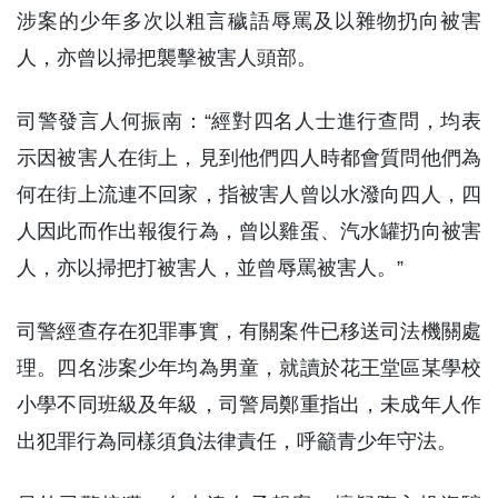
涉案的少年多次以粗言穢語辱罵及以雜物扔向被害
人，亦曾以掃把襲擊被害人頭部。
司警發言人何振南：“經對四名人士進行查問，均表
示因被害人在街上，見到他們四人時都會質問他們為
何在街上流連不回家，指被害人曾以水潑向四人，四
人因此而作出報復行為，曾以雞蛋、汽水罐扔向被害
人，亦以掃把打被害人，並曾辱罵被害人。”
司警經查存在犯罪事實，有關案件已移送司法機關處
理。四名涉案少年均為男童，就讀於花王堂區某學校
小學不同班級及年級，司警局鄭重指出，未成年人作
出犯罪行為同樣須負法律責任，呼籲青少年守法。