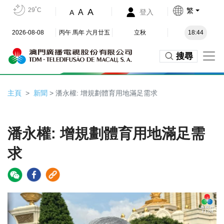
29˚C
繁
A
A
登入
A
2026-08-08
丙午 馬年 六月廿五
立秋
18:44
搜尋
主頁
新聞
> 潘永權: 增規劃體育用地滿足需求
潘永權: 增規劃體育用地滿足需
求