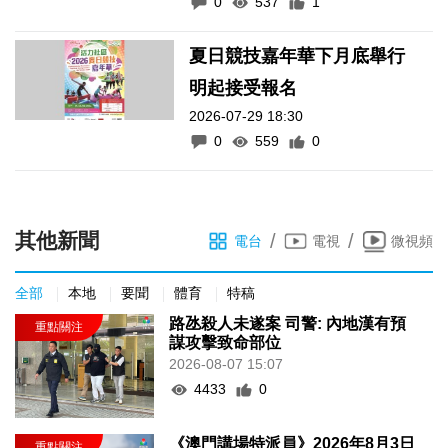
0
537
1
夏日競技嘉年華下月底舉行
明起接受報名
2026-07-29 18:30
0
559
0
其他新聞
/
/
電台
電視
微視頻
全部
本地
要聞
體育
特稿
路氹殺人未遂案 司警: 內地漢有預
謀攻擊致命部位
2026-08-07 15:07
4433
0
《澳門講場特派員》2026年8月3日