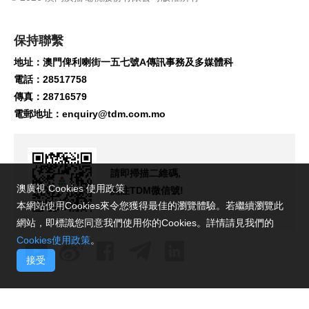
保持聯繫
地址：澳門俾利喇街一五七號A傳訊事務及多媒體科
電話：28517758
傳真：28716579
電郵地址：
enquiry@tdm.com.mo
請即掃描二維碼,
澳廣視 Cookies 使用政策
關注TDM微信號!
本網站使用Cookies來令您獲得最佳的瀏覽體驗。若繼續瀏覽此
網站，即標識您同意我們使用你的Cookies。詳情請見我們的
Cookies使用政策
。
接受