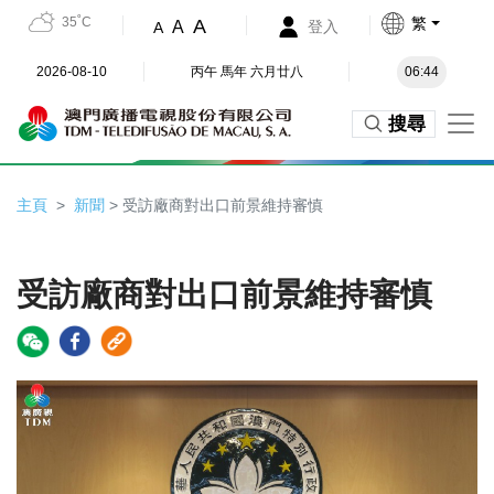
35˚C
繁
A
A
登入
A
2026-08-10
丙午 馬年 六月廿八
06:44
搜尋
主頁
新聞
> 受訪廠商對出口前景維持審慎
受訪廠商對出口前景維持審慎