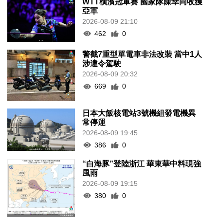
WTT橫濱冠軍賽 國家隊陳幸同收獲
亞軍
2026-08-09 21:10
462
0
警截7重型單電車非法改裝 當中1人
涉違令駕駛
2026-08-09 20:32
669
0
日本大飯核電站3號機組發電機異
常停運
2026-08-09 19:45
386
0
“白海豚”登陸浙江 華東華中料現強
風雨
2026-08-09 19:15
380
0