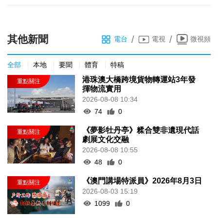
其他新聞
/
/
電台
電視
微視頻
全部
本地
要聞
體育
特稿
港珠澳大橋跨境貨物轉運站3年發
揮物流實用
2026-08-08 10:34
74
0
《夢影牡丹亭》糅合雙非遺現代話
劇展文化交融
2026-08-08 10:55
48
0
《澳門講場特派員》2026年8月3日
2026-08-03 15:19
1099
0