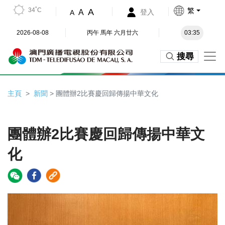
34˚C
繁
A
A
登入
A
2026-08-08
丙午 馬年 六月廿六
03:35
搜尋
主頁
新聞
> 團體辦2比賽慶回歸傳揚中華文化
團體辦2比賽慶回歸傳揚中華文
化