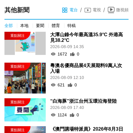
其他新聞
/
/
電台
電視
微視頻
全部
本地
要聞
體育
特稿
大潭山錄今年最高溫35.9°C 外港高
見38.2°C
2026-08-09 14:35
1672
0
粵澳名優商品展4天展期料9萬人次
入場
2026-08-09 12:10
621
0
“白海豚”浙江台州玉環沿海登陸
2026-08-09 17:40
1124
0
《澳門講場特派員》2026年8月3日