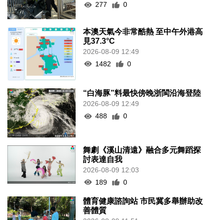
277
0
本澳天氣今非常酷熱 至中午外港高
見37.3°C
2026-08-09 12:49
1482
0
“白海豚”料最快傍晚浙閩沿海登陸
2026-08-09 12:49
488
0
舞劇《溪山清遠》融合多元舞蹈探
討表達自我
2026-08-09 12:03
189
0
體育健康諮詢站 市民冀多舉辦助改
善體質