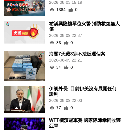
2026-08-03 15:19
1384
0
祐漢興隆樓單位火警 消防救熄無人
傷
2026-08-09 22:37
36
0
海關7天截8宗不法販運個案
2026-08-09 22:21
34
0
伊朗外長: 目前伊美沒有展開任何
談判
2026-08-09 22:03
77
0
WTT橫濱冠軍賽 國家隊陳幸同收獲
亞軍