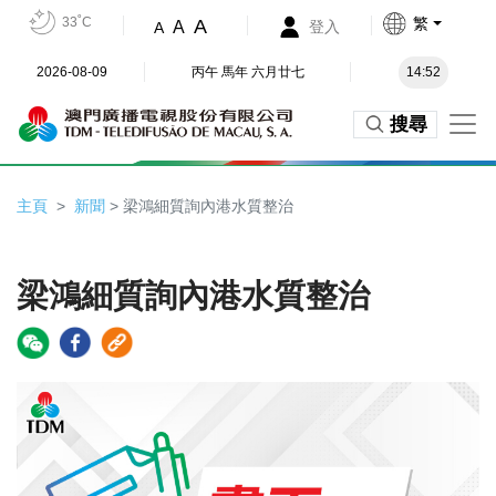
33˚C
繁
A
A
登入
A
2026-08-09
丙午 馬年 六月廿七
14:52
搜尋
主頁
新聞
> 梁鴻細質詢內港水質整治
梁鴻細質詢內港水質整治