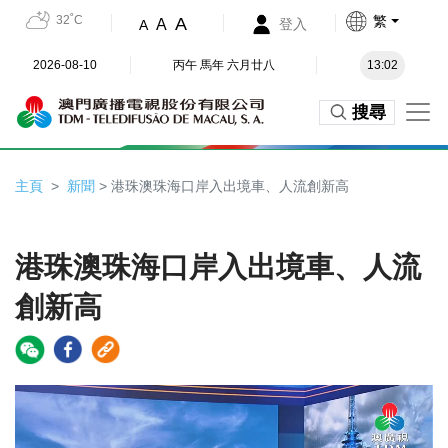
32˚C
繁
A
A
登入
A
2026-08-10
丙午 馬年 六月廿八
13:02
搜尋
主頁
新聞
> 港珠澳珠海口岸入出境車、人流創新高
港珠澳珠海口岸入出境車、人流
創新高
Video
Player