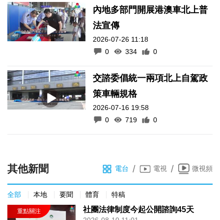
內地多部門開展港澳車北上普
法宣傳
2026-07-26 11:18
0
334
0
交諮委倡統一兩項北上自駕政
策車輛規格
2026-07-16 19:58
0
719
0
其他新聞
/
/
電台
電視
微視頻
全部
本地
要聞
體育
特稿
社團法律制度今起公開諮詢45天
2026-08-10 11:01