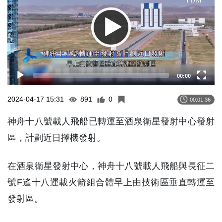
00:00
2024-04-17 15:31
891
0
00:01:36
神舟十八號載人飛船已轉運至酒泉衛星發射中心發射
區，計劃近日擇機發射。
在酒泉衛星發射中心，神舟十八號載人飛船與長征二
號F遙十八運載火箭組合體早上由技術區垂直轉運至
發射區。