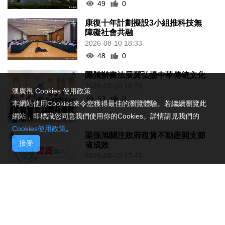
49
0
康復十年計劃擬設3小組推科技無
障礙社會共融
2026-08-10 18:33
48
0
團體辦書法展冀弘揚中華傳統文化
2026-08-10 18:25
澳廣視 Cookies 使用政策
53
0
本網站使用Cookies來令您獲得最佳的瀏覽體驗。若繼續瀏覽此
網站，即標識您同意我們使用你的Cookies。詳情請見我們的
Cookies使用政策
。
梁孫旭關注政府租賃不動產開支節
接受
省成效
2026-08-10 17:45
91
0
意見認同社團法簡化程序優化監管
2026-08-10 17:31
149
0