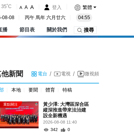
35˚C
A
登入
繁體
A
A
-08-08
丙午 馬年 六月廿六
04:55
直播
節目表
關於我們
搜尋
其他新聞
/
/
電台
電視
微視頻
部
本地
要聞
體育
特稿
黃少澤: 大灣區深合區
縱深推進帶來法治建
設全新機遇
2026-08-08 11:40
342
0