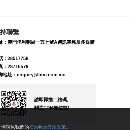
197
0
新一輪長者十年行動
計劃落實民生政策
2026-08-07 22:12
持聯繫
457
0
址：澳門俾利喇街一五七號A傳訊事務及多媒體
韓國首爾8年來首遇
40°C以上高溫
：28517758
2026-08-07 21:45
292
0
：28716579
郵地址：
enquiry@tdm.com.mo
專家指長時間”抱冬
瓜”或有安全隱患籲勿
跟風
2026-08-07 20:48
請即掃描二維碼,
477
0
關注TDM微信號!
四川宜賓高縣4.9級地
震釀1死6傷
2026-08-07 20:45
。詳情請見我們的
Cookies使用政策
。