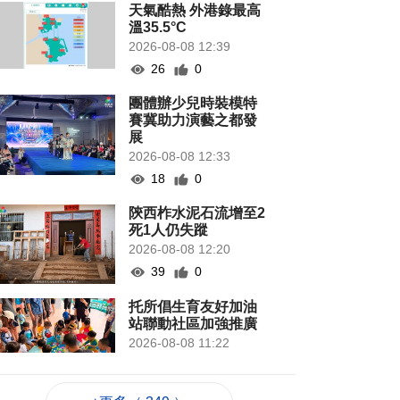
天氣酷熱 外港錄最高
溫35.5°C
2026-08-08 12:39
26
0
團體辦少兒時裝模特
賽冀助力演藝之都發
展
2026-08-08 12:33
18
0
陝西柞水泥石流增至2
死1人仍失蹤
2026-08-08 12:20
39
0
托所倡生育友好加油
站聯動社區加強推廣
2026-08-08 11:22
163
0