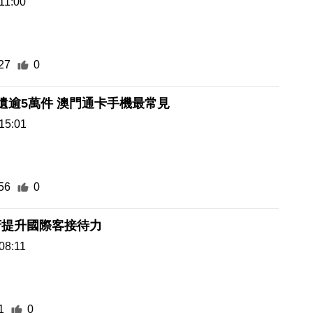
11:00
27
0
兩巴3年拾遺逾5萬件 澳門通卡手機最常見
15:01
56
0
府提升國際客接待力
08:11
1
0