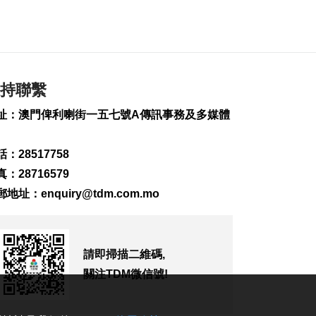
務
2026-08-09 17:00
179
0
第16號颱風“琵鷺” 西
北太平洋生成
持聯繫
2026-08-09 16:44
383
0
址：澳門俾利喇街一五七號A傳訊事務及多媒體
日長野縣泥石流致道
路無法通行 料約390
：28517758
人被困
：28716579
2026-08-09 16:03
郵地址：
enquiry@tdm.com.mo
154
0
加拿大卑詩省山火蔓
延 逾2萬人撤離
2026-08-09 15:38
請即掃描二維碼,
116
0
關注TDM微信號!
“白海豚”影響 澳門機
場今明取消48個航班