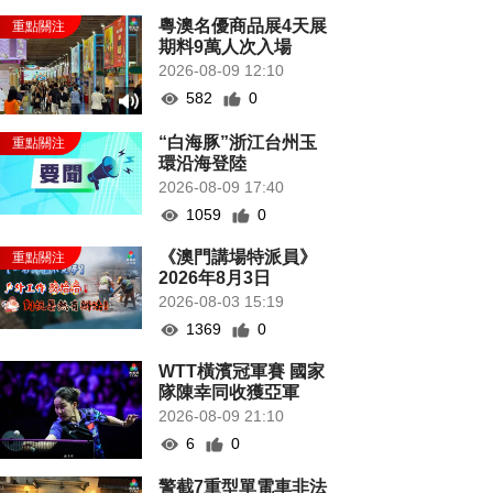
粵澳名優商品展4天展
期料9萬人次入場
2026-08-09 12:10
582
0
“白海豚”浙江台州玉
環沿海登陸
2026-08-09 17:40
1059
0
《澳門講場特派員》
2026年8月3日
2026-08-03 15:19
1369
0
WTT橫濱冠軍賽 國家
隊陳幸同收獲亞軍
2026-08-09 21:10
6
0
警截7重型單電車非法