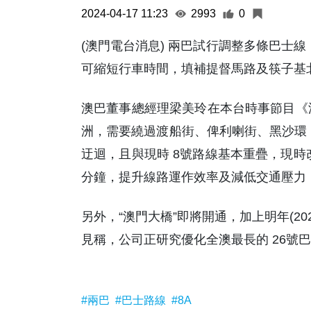
2024-04-17 11:23
2993
0
(澳門電台消息) 兩巴試行調整多條巴士
可縮短行車時間，填補提督馬路及筷子基
澳巴董事總經理梁美玲在本台時事節目《
洲，需要繞過渡船街、俾利喇街、黑沙環，
迂迴，且與現時 8號路線基本重疊，現時
分鐘，提升線路運作效率及減低交通壓力
另外，“澳門大橋”即將開通，加上明年(2
見稱，公司正研究優化全澳最長的 26號巴
#兩巴
#巴士路線
#8A