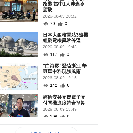
改裝 當中1人涉違令
駕駛
2026-08-09 20:32
70
0
日本大飯核電站3號機
組發電機異常停運
2026-08-09 19:45
117
0
“白海豚”登陸浙江 華
東華中料現強風雨
2026-08-09 19:15
142
0
輕軌安裝支援電子支
付閘機進度符合預期
2026-08-09 18:49
296
0
意見倡優化新口岸區