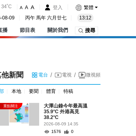
34˚C
A
登入
繁體
A
A
-08-09
丙午 馬年 六月廿七
13:12
直播
節目表
關於我們
搜尋
其他新聞
/
/
電台
電視
微視頻
部
本地
要聞
體育
特稿
大潭山錄今年最高溫
35.9°C 外港高見
38.2°C
2026-08-09 14:35
1576
0