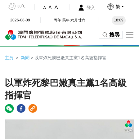
30˚C
繁
A
A
登入
A
2026-08-09
丙午 馬年 六月廿六
18:09
搜尋
主頁
新聞
> 以軍炸死黎巴嫩真主黨1名高級指揮官
以軍炸死黎巴嫩真主黨1名高級
指揮官