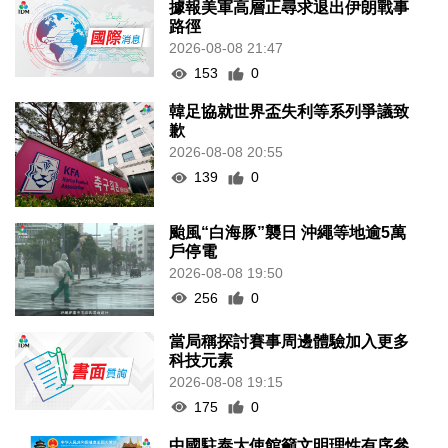
據報美軍高層正尋求退出伊朗戰事
路徑
2026-08-08 21:47
153
0
韓足協就世界盃失利等系列爭議致
歉
2026-08-08 20:55
139
0
颱風“白海豚”襲日 沖繩等地逾5萬
戶停電
2026-08-08 19:50
256
0
當局稱探討賽事周邊體驗加入更多
科技元素
2026-08-08 19:15
175
0
中國駐泰大使館籲文明理性有序參