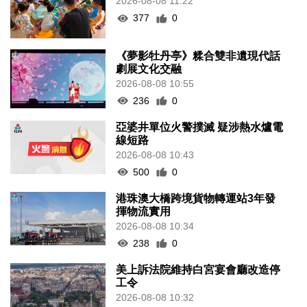
2026-08-08 11:22
377
0
《夢影牡丹亭》糅合雙非遺現代話
劇展文化交融
2026-08-08 10:55
236
0
亞婆井單位火警撲滅 疑涉熱水爐電
線短路
2026-08-08 10:43
500
0
港珠澳大橋跨境貨物轉運站3年發
揮物流實用
2026-08-08 10:34
238
0
美上訴法院維持白宮宴會廳改造停
工令
2026-08-08 10:32