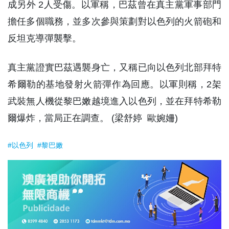
成另外 2人受傷。以軍稱，巴茲曾在真主黨軍事部門
擔任多個職務，並多次參與策劃對以色列的火箭砲和
反坦克導彈襲擊。
真主黨證實巴茲遇襲身亡，又稱已向以色列北部拜特
希爾勒的基地發射火箭彈作為回應。以軍則稱，2架
武裝無人機從黎巴嫩越境進入以色列，並在拜特希勒
爾爆炸，當局正在調查。 (梁舒婷 歐婉姍)
#以色列
#黎巴嫩