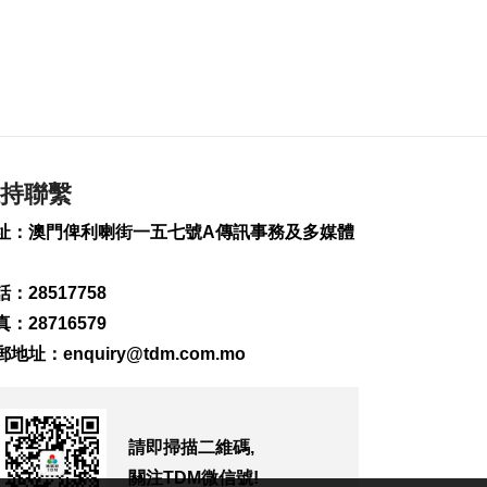
2026-08-07 19:44
151
0
政府啟梳理樓宇外牆
維修防火安全監管流
程
2026-08-07 19:41
176
0
持聯繫
“白海豚”料今晚移入
址：澳門俾利喇街一五七號A傳訊事務及多媒體
東海 多地提前防颱
2026-08-07 19:27
276
0
：28517758
：28716579
議事亭前地大三巴等
郵地址：
enquiry@tdm.com.mo
一帶將滅蚊
2026-08-07 19:24
146
0
請即掃描二維碼,
7旬翁流感重症須深切
治療
關注TDM微信號!