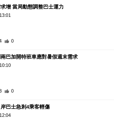
求增 當局動態調整巴士運力
13:01
4
0
調兩巴加開特班車應對暑假週末需求
10:10
3
0
岸巴士急剎4乘客輕傷
12:04