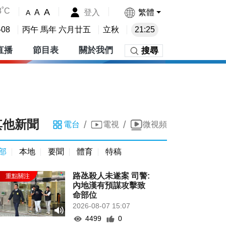
8˚C
A
登入
繁體
A
A
-08
丙午 馬年 六月廿五
立秋
21:25
直播
節目表
關於我們
搜尋
其他新聞
/
/
電台
電視
微視頻
部
本地
要聞
體育
特稿
路氹殺人未遂案 司警:
內地漢有預謀攻擊致
命部位
2026-08-07 15:07
4499
0