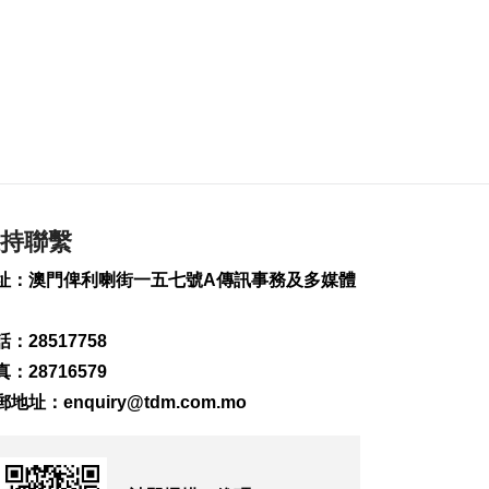
本澳天氣今非常酷熱
至中午外港高見
37.3°C
2026-08-09 12:49
1351
0
舞劇《溪山清遠》融
合多元舞蹈探討表達
自我
2026-08-09 12:03
持聯繫
153
0
址：澳門俾利喇街一五七號A傳訊事務及多媒體
體育健康諮詢站 市民
冀多舉辦助改善體質
2026-08-09 11:51
：28517758
204
0
：28716579
北京澳聯:逾1500澳生
郵地址：
enquiry@tdm.com.mo
在京求學
2026-08-09 11:50
230
0