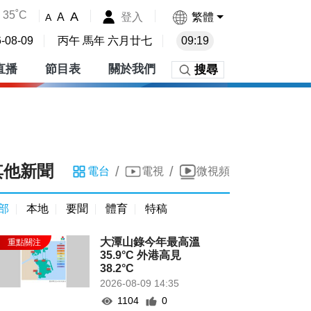
35˚C
A
登入
繁體
A
A
-08-09
丙午 馬年 六月廿七
09:19
直播
節目表
關於我們
搜尋
其他新聞
/
/
電台
電視
微視頻
部
本地
要聞
體育
特稿
大潭山錄今年最高溫
35.9°C 外港高見
38.2°C
2026-08-09 14:35
1104
0