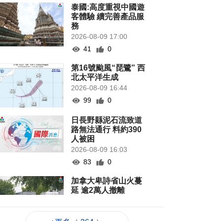
泰國:高度重視中國遊
客體驗 續完善產品服
務
2026-08-09 17:00
41
0
第16號颱風“琵鷺” 西
北太平洋生成
2026-08-09 16:44
99
0
日長野縣泥石流致道
路無法通行 料約390
人被困
2026-08-09 16:03
83
0
加拿大卑詩省山火蔓
延 逾2萬人撤離
2026-08-09 15:38
66
0