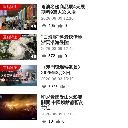
粵澳名優商品展4天展
期料9萬人次入場
2026-08-09 12:10
405
0
“白海豚”料最快傍晚
浙閩沿海登陸
2026-08-09 12:49
372
0
《澳門講場特派員》
2026年8月3日
2026-08-03 15:19
1331
0
印尼景區受山火影響
關閉 中國領館籲暫勿
前往
2026-08-09 17:15
10
0