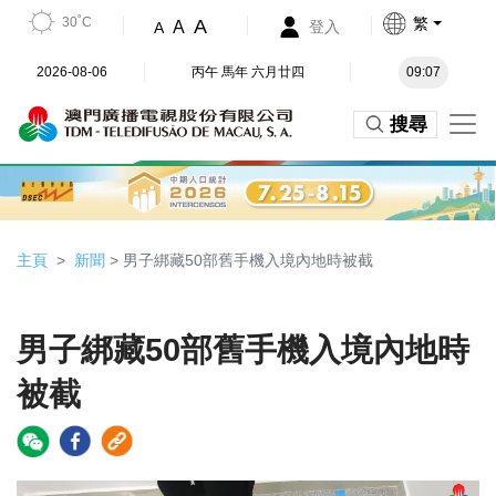
30˚C
繁
A
A
登入
A
2026-08-06
丙午 馬年 六月廿四
09:07
搜尋
主頁
新聞
> 男子綁藏50部舊手機入境內地時被截
男子綁藏50部舊手機入境內地時
被截