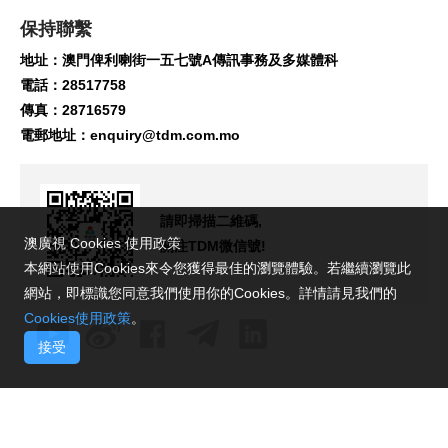
保持聯繫
地址：澳門俾利喇街一五七號A傳訊事務及多媒體科
電話：28517758
傳真：28716579
電郵地址：
enquiry@tdm.com.mo
請即掃描二維碼,
澳廣視 Cookies 使用政策
關注TDM微信號!
本網站使用Cookies來令您獲得最佳的瀏覽體驗。若繼續瀏覽此
網站，即標識您同意我們使用你的Cookies。詳情請見我們的
Cookies使用政策
。
接受