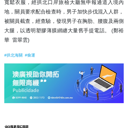
寬鬆衣服，經拱北口岸旅檢大廳無申報通道入境內
地，關員要求配合檢查時，男子加快步伐混入人群，
被關員截查，經查驗，發現男子在胸肋、腰腹及兩側
大腿，以透明塑膠薄膜綁纏大量舊手提電話。 (鄭裕
華 雷翠雲)
#拱北海關
#偷運