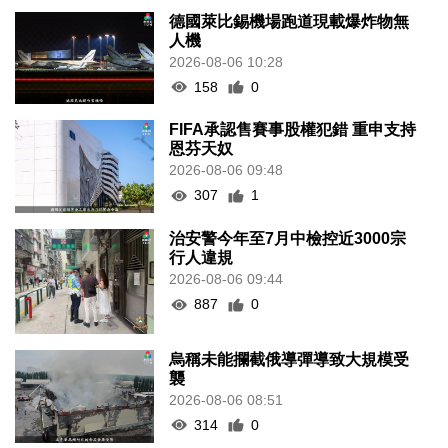
德國萊比錫機場跑道現載爆炸物無
人機
2026-08-06 10:28
158
0
FIFA承認售賽事股權犯錯 重申支持
恩芬天奴
2026-08-06 09:48
307
1
治安警今年至7月中檢控近3000宗
行人違規
2026-08-06 09:44
887
0
烏稱未能攔截俄導彈導致大規模受
襲
2026-08-06 08:51
314
0