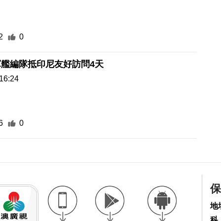
2
0
艦編隊抵印尼友好訪問4天
16:24
6
0
保
地
科