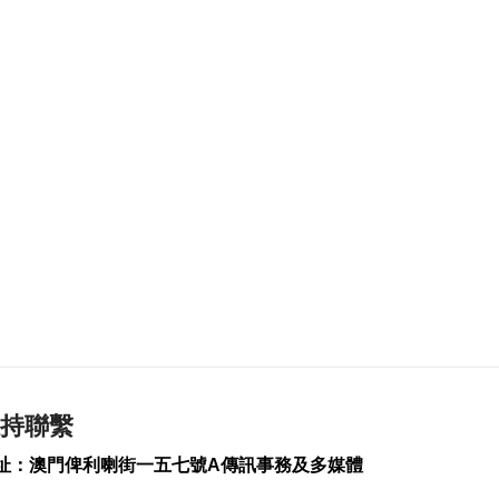
2026-08-06 19:21
151
0
治安警雷霆行動截3人
逾期逗留
2026-08-06 19:20
181
0
“白海豚”料最快下週
日浙閩沿海登陸
2026-08-06 18:58
296
0
首店經濟推介會舉行
助潛力品牌落戶澳門
2026-08-06 18:47
185
0
持聯繫
4街市14攤位競投 逾
址：澳門俾利喇街一五七號A傳訊事務及多媒體
330人參與解釋會
2026-08-06 18:40