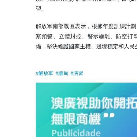
習。
解放軍南部戰區表示，根據年度訓練計劃
察預警、立體封控、警示驅離、防空打
備，堅決維護國家主權、邊境穩定和人民生
#解放軍
#緬甸
#演習