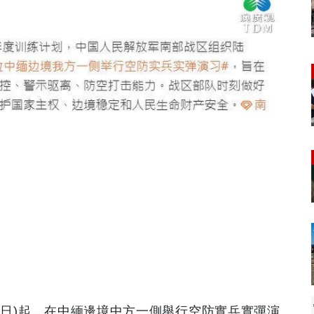
(17日)起，在中緬邊境中方一側舉行空防實兵實彈演