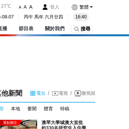
27˚C
A
登入
繁體
A
A
-08-07
丙午 馬年 六月廿四
16:40
直播
節目表
關於我們
搜尋
其他新聞
/
/
電台
電視
微視頻
部
本地
要聞
體育
特稿
澳琴大學城澳大首批
約330名研究生入住學