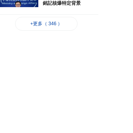
銘記核爆特定背景
2026-08-06 20:42
131
0
+更多（ 346 ）
工務局持續優化石排
灣社區未發展土地
2026-08-06 20:11
214
0
深合區升級改造系統
為橫琴單牌車北上作
準備
2026-08-06 19:46
276
0
朝鮮向東部海域發射
短程彈道導彈
2026-08-06 19:41
92
0
陳禮祺促規範停車場
車輛升降機使用保養