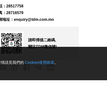
226
0
：28517758
：28716579
內地傳媒公司拜訪澳
廣視冀加強交流
郵地址：
enquiry@tdm.com.mo
2026-08-06 18:22
195
0
海南島附近低壓區不
請即掃描二維碼,
排除移向南海北部
關注TDM微信號!
2026-08-06 17:58
293
0
。詳情請見我們的
Cookies使用政策
。
黎以商停火執行情況
以軍稱2兵遭襲身亡
2026-08-06 17:45
130
0
筷子基7旬翁疑衝出馬
路遭巴士撞傷搶救
2026-08-06 17:38
2487
0