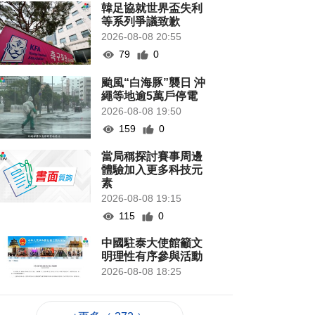
韓足協就世界盃失利
等系列爭議致歉
2026-08-08 20:55
79
0
颱風“白海豚”襲日 沖
繩等地逾5萬戶停電
2026-08-08 19:50
159
0
當局稱探討賽事周邊
體驗加入更多科技元
素
2026-08-08 19:15
115
0
中國駐泰大使館籲文
明理性有序參與活動
2026-08-08 18:25
107
0