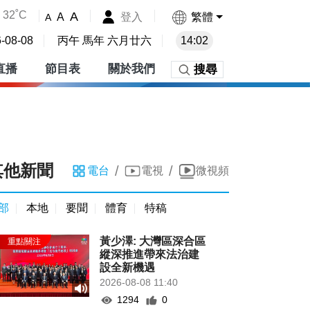
32˚C
A
登入
繁體
A
A
-08-08
丙午 馬年 六月廿六
14:02
直播
節目表
關於我們
搜尋
其他新聞
/
/
電台
電視
微視頻
部
本地
要聞
體育
特稿
黃少澤: 大灣區深合區
縱深推進帶來法治建
設全新機遇
2026-08-08 11:40
1294
0