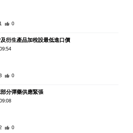
1
0
矽及衍生產品加稅設最低進口價
09:54
3
0
認部分彈藥供應緊張
09:08
2
0