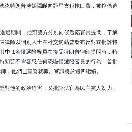
前總統特朗普涉嫌隱瞞向艷星支付掩口費，被控偽造
補，遴選期間，控辯雙方分別向候選陪審員提問，了解
表律師以個別人士在社交網站曾發布反對或批評特
其中 1名候選陪審員在接受特朗普律師提問時，特
特朗普不會容忍任何恐嚇候選陪審員的行為。首批
律師，他們已宣誓就職。審訊將於週四繼續。
登對他的政治迫害，又批評法官為民主黨人効力，