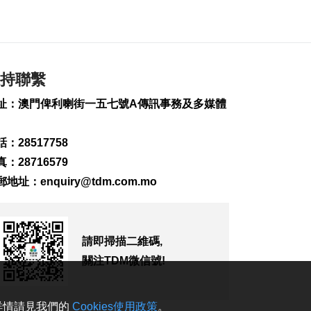
富文旅體驗
2026-08-08 16:10
705
0
治安警雷霆行動截6車
持聯繫
違例
2026-08-08 15:56
址：澳門俾利喇街一五七號A傳訊事務及多媒體
273
0
特朗普重啟罷免聯儲
：28517758
局理事庫克程序
：28716579
2026-08-08 15:39
郵地址：
enquiry@tdm.com.mo
181
0
團體辦論壇提升健康
素質 倡增中西醫協同
2026-08-08 15:32
請即掃描二維碼,
141
0
關注TDM微信號!
法聯會續普法對接國
家“十五五”助澳法治
。詳情請見我們的
Cookies使用政策
。