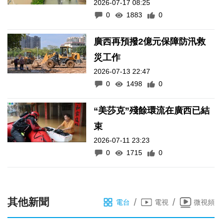
2026-07-17 08:25
0
1883
0
廣西再預撥2億元保障防汛救
災工作
2026-07-13 22:47
0
1498
0
“美莎克”殘餘環流在廣西已結
束
2026-07-11 23:23
0
1715
0
其他新聞
/
/
電台
電視
微視頻