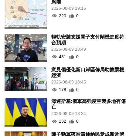
風雨
2026-08-09 19:15
220
0
輕軌安裝支援電子支付閘機進度符
合預期
2026-08-09 18:49
431
0
意見倡優化新口岸區佈局助擴票根
經濟
2026-08-09 18:45
178
0
澤連斯基:俄軍高強度空襲多地有傷
亡
2026-08-09 18:34
132
0
陳子勁冀落區溝通納民意成新常態