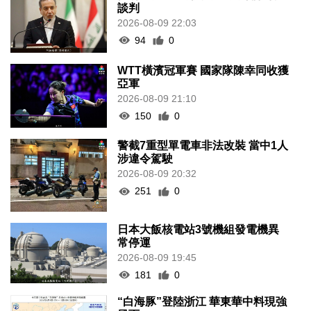
談判
2026-08-09 22:03
94
0
WTT橫濱冠軍賽 國家隊陳幸同收獲
亞軍
2026-08-09 21:10
150
0
警截7重型單電車非法改裝 當中1人
涉違令駕駛
2026-08-09 20:32
251
0
日本大飯核電站3號機組發電機異
常停運
2026-08-09 19:45
181
0
“白海豚”登陸浙江 華東華中料現強