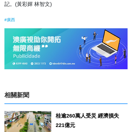
記。(黃彩嬋 林智文)
#廣西
相關新聞
桂逾260萬人受災 經濟損失
221億元