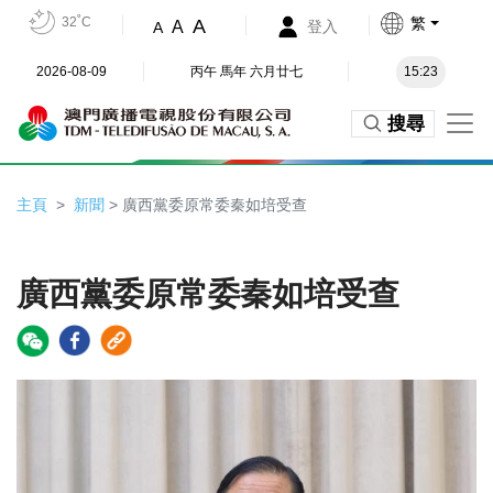
32˚C
繁
A
A
登入
A
2026-08-09
丙午 馬年 六月廿七
15:23
搜尋
主頁
新聞
> 廣西黨委原常委秦如培受查
廣西黨委原常委秦如培受查