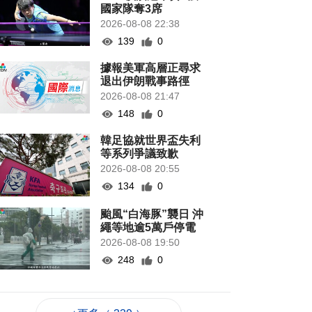
國家隊奪3席
2026-08-08 22:38
139
0
據報美軍高層正尋求
退出伊朗戰事路徑
2026-08-08 21:47
148
0
韓足協就世界盃失利
等系列爭議致歉
2026-08-08 20:55
134
0
颱風“白海豚”襲日 沖
繩等地逾5萬戶停電
2026-08-08 19:50
248
0
當局稱探討賽事周邊
體驗加入更多科技元