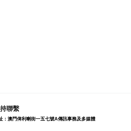
評論
2026-08-08 17:14
154
0
藥企高校合推大健康
產品 助經濟多元發展
2026-08-08 17:14
180
0
陝西柞水泥石流致3死
2026-08-08 17:02
163
0
大潭山錄今年最高溫
35.7°C 外港高見
36.7°C
2026-08-08 16:58
持聯繫
766
0
址：澳門俾利喇街一五七號A傳訊事務及多媒體
匹克球體驗冀推體育
多元共融