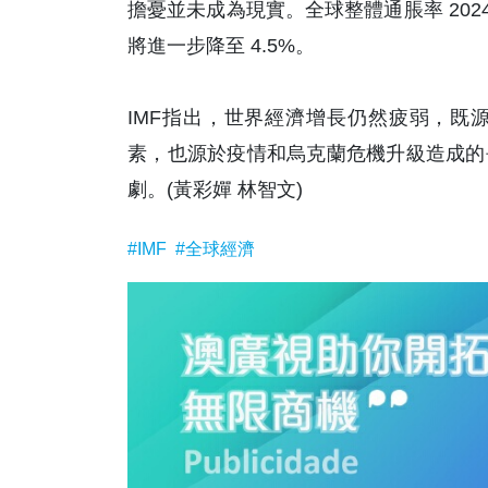
擔憂並未成為現實。全球整體通脹率 2024年預
將進一步降至 4.5%。
IMF指出，世界經濟增長仍然疲弱，既
素，也源於疫情和烏克蘭危機升級造成的
劇。(黃彩嬋 林智文)
#IMF
#全球經濟