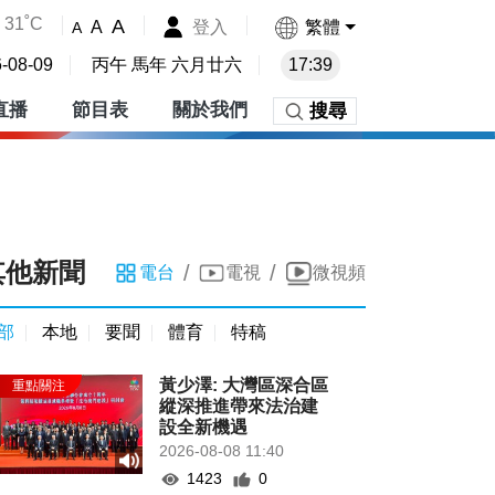
31˚C
A
登入
繁體
A
A
-08-09
丙午 馬年 六月廿六
17:39
直播
節目表
關於我們
搜尋
其他新聞
/
/
電台
電視
微視頻
部
本地
要聞
體育
特稿
黃少澤: 大灣區深合區
縱深推進帶來法治建
設全新機遇
2026-08-08 11:40
1423
0