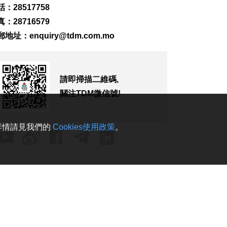
2026-08-08 16:46
：28517758
292
0
：28716579
郵地址：
enquiry@tdm.com.mo
美財長稱霍爾木茲海
峽將逐步失去戰略重
要性
2026-08-08 16:38
請即掃描二維碼,
258
0
關注TDM微信號!
氹仔有地盤工人暈倒
需送院搶救
2026-08-08 16:35
。詳情請見我們的
Cookies使用政策
。
696
0
氹仔碼頭辦陀螺賽豐
富文旅體驗
2026-08-08 16:10
839
0
治安警雷霆行動截6車
違例