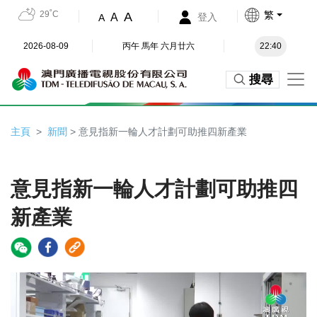
29˚C
繁
A
A
登入
A
2026-08-09
丙午 馬年 六月廿六
22:40
搜尋
主頁
新聞
> 意見指新一輪人才計劃可助推四新產業
意見指新一輪人才計劃可助推四
新產業
Video
Player