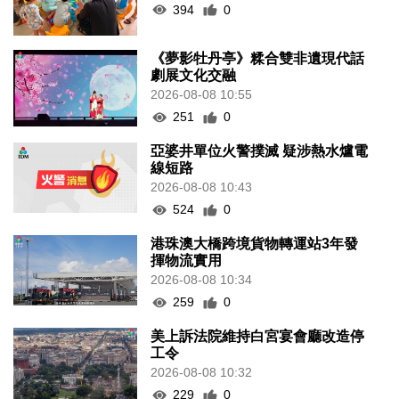
394
0
《夢影牡丹亭》糅合雙非遺現代話
劇展文化交融
2026-08-08 10:55
251
0
亞婆井單位火警撲滅 疑涉熱水爐電
線短路
2026-08-08 10:43
524
0
港珠澳大橋跨境貨物轉運站3年發
揮物流實用
2026-08-08 10:34
259
0
美上訴法院維持白宮宴會廳改造停
工令
2026-08-08 10:32
229
0