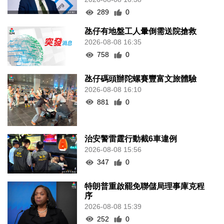
289
0
氹仔有地盤工人暈倒需送院搶救
2026-08-08 16:35
758
0
氹仔碼頭辦陀螺賽豐富文旅體驗
2026-08-08 16:10
881
0
治安警雷霆行動截6車違例
2026-08-08 15:56
347
0
特朗普重啟罷免聯儲局理事庫克程
序
2026-08-08 15:39
252
0