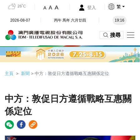
26˚C
繁
A
A
登入
A
2026-08-07
丙午 馬年 六月廿四
19:16
搜尋
主頁
新聞
> 中方：敦促日方遵循戰略互惠關係定位
中方：敦促日方遵循戰略互惠關
係定位