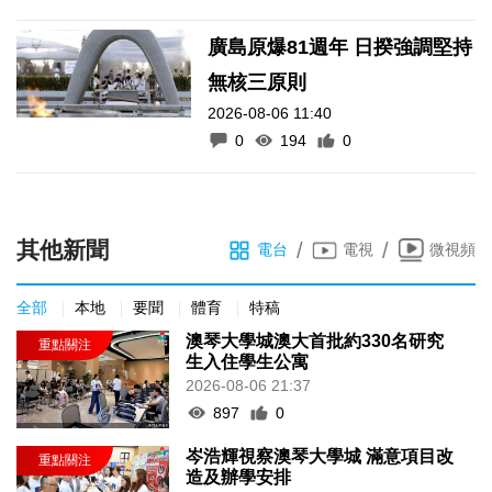
廣島原爆81週年 日揆強調堅持
無核三原則
2026-08-06 11:40
0
194
0
其他新聞
/
/
電台
電視
微視頻
全部
本地
要聞
體育
特稿
澳琴大學城澳大首批約330名研究
生入住學生公寓
2026-08-06 21:37
897
0
岑浩輝視察澳琴大學城 滿意項目改
造及辦學安排