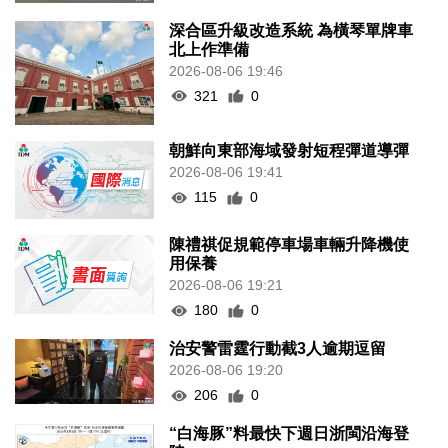
深合區升級改造系統 為橫琴單牌車
北上作準備
2026-08-06 19:46
321
0
朝鮮向東部海域發射短程彈道導彈
2026-08-06 19:41
115
0
陳禮祺促規範停車場車輛升降機使
用保養
2026-08-06 19:21
180
0
治安警雷霆行動截3人逾期逗留
2026-08-06 19:20
206
0
“白海豚”料最快下週日浙閩沿海登