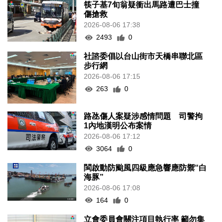
筷子基7旬翁疑衝出馬路遭巴士撞
傷搶救
2026-08-06 17:38
2493
0
社諮委倡以台山街市天橋串聯北區
步行網
2026-08-06 17:15
263
0
路氹傷人案疑涉感情問題 司警拘
1內地漢明公布案情
2026-08-06 17:12
3064
0
閩啟動防颱風四級應急響應防禦“白
海豚”
2026-08-06 17:08
164
0
立會委員會關注項目執行率 籲勿集