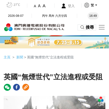
27˚C
繁
A
A
登入
A
2026-08-07
丙午 馬年 六月廿四
16:49
搜尋
主頁
新聞
> 英國“無煙世代”立法進程或受阻
英國“無煙世代”立法進程或受阻