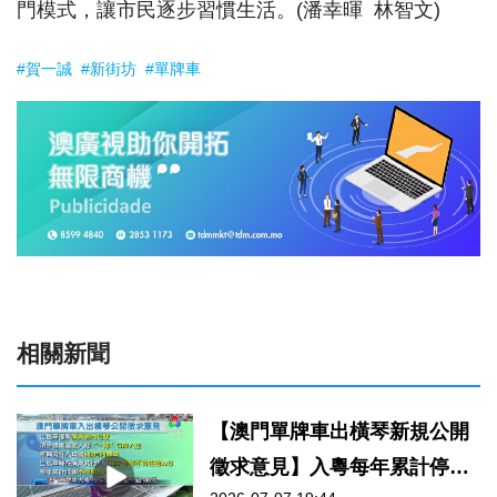
門模式，讓市民逐步習慣生活。(潘幸暉 林智文)
#賀一誠
#新街坊
#單牌車
相關新聞
【澳門單牌車出橫琴新規公開
徵求意見】入粵每年累計停留