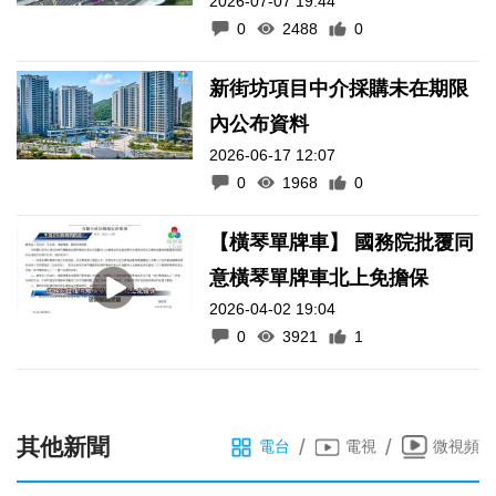
2026-07-07 19:44
不超180天
0
2488
0
新街坊項目中介採購未在期限
內公布資料
2026-06-17 12:07
0
1968
0
【橫琴單牌車】 國務院批覆同
意橫琴單牌車北上免擔保
2026-04-02 19:04
0
3921
1
其他新聞
/
/
電台
電視
微視頻