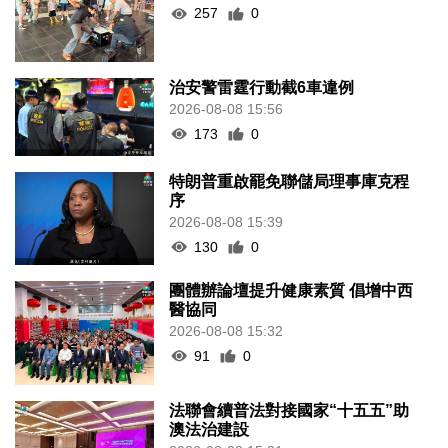
257
0
治安警雷霆行動截6車違例
2026-08-08 15:56
173
0
特朗普重啟罷免聯儲局理事庫克程
序
2026-08-08 15:39
130
0
團體辦論壇提升健康素質 倡增中西
醫協同
2026-08-08 15:32
91
0
法聯會續普法對接國家“十五五”助
澳法治建設