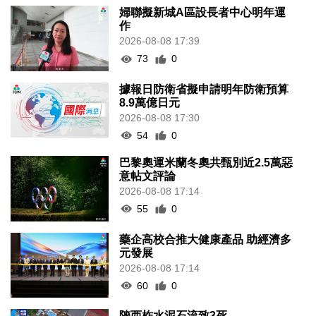
婦聯擬新城A區設長者中心明年運
作
2026-08-08 17:39
73
0
據報日防衛省擬申請明年防衛預算
8.9萬億日元
2026-08-08 17:30
54
0
巴黎奧運米蘭冬奧共甄別近2.5萬惡
意帖文評論
2026-08-08 17:14
55
0
藥企高校合推大健康產品 助經濟多
元發展
2026-08-08 17:14
60
0
陝西柞水泥石流致3死