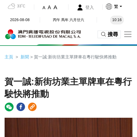
33˚C
繁
A
A
登入
A
2026-08-08
丙午 馬年 六月廿六
10:16
搜尋
主頁
新聞
> 賀一誠:新街坊業主單牌車在粵行駛快將推動
賀一誠:新街坊業主單牌車在粵行
駛快將推動