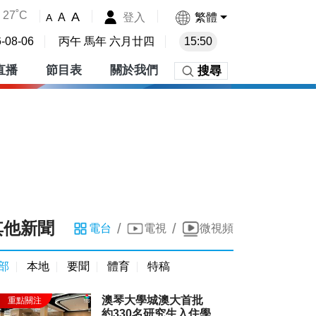
27˚C
A
登入
繁體
A
A
-08-06
丙午 馬年 六月廿四
15:50
直播
節目表
關於我們
搜尋
其他新聞
/
/
電台
電視
微視頻
部
本地
要聞
體育
特稿
澳琴大學城澳大首批
約330名研究生入住學