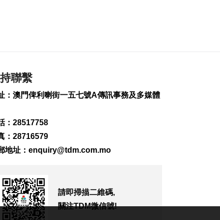
逾期逗留
2026-08-06 19:20
169
0
“白海豚”料最快下週
日浙閩沿海登陸
2026-08-06 18:58
持聯繫
280
0
址：澳門俾利喇街一五七號A傳訊事務及多媒體
首店經濟推介會舉行
助潛力品牌落戶澳門
2026-08-06 18:47
：28517758
176
0
：28716579
4街市14攤位競投 逾
郵地址：
enquiry@tdm.com.mo
330人參與解釋會
2026-08-06 18:40
211
0
請即掃描二維碼,
內地傳媒公司拜訪澳
關注TDM微信號!
廣視冀加強交流