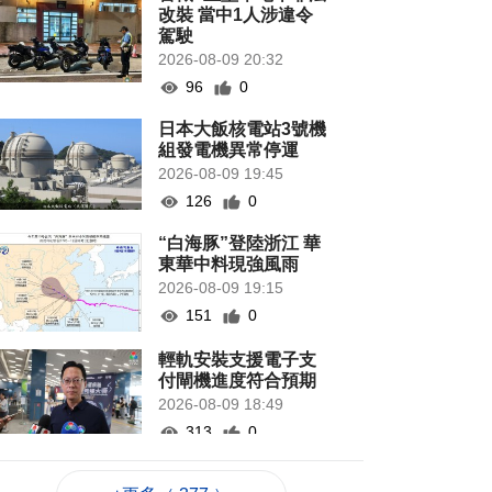
改裝 當中1人涉違令
駕駛
2026-08-09 20:32
96
0
日本大飯核電站3號機
組發電機異常停運
2026-08-09 19:45
126
0
“白海豚”登陸浙江 華
東華中料現強風雨
2026-08-09 19:15
151
0
輕軌安裝支援電子支
付閘機進度符合預期
2026-08-09 18:49
313
0
意見倡優化新口岸區