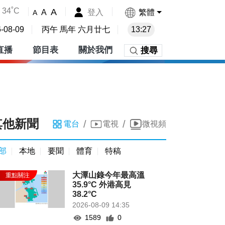
34˚C
A
登入
繁體
A
A
-08-09
丙午 馬年 六月廿七
13:27
直播
節目表
關於我們
搜尋
其他新聞
/
/
電台
電視
微視頻
部
本地
要聞
體育
特稿
大潭山錄今年最高溫
35.9°C 外港高見
38.2°C
2026-08-09 14:35
1589
0