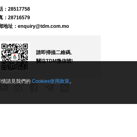
務
2026-08-09 17:00
：28517758
182
0
：28716579
郵地址：
enquiry@tdm.com.mo
第16號颱風“琵鷺” 西
北太平洋生成
2026-08-09 16:44
385
0
請即掃描二維碼,
日長野縣泥石流致道
關注TDM微信號!
路無法通行 料約390
人被困
2026-08-09 16:03
。詳情請見我們的
Cookies使用政策
。
157
0
加拿大卑詩省山火蔓
延 逾2萬人撤離
2026-08-09 15:38
117
0
“白海豚”影響 澳門機
場今明取消48個航班