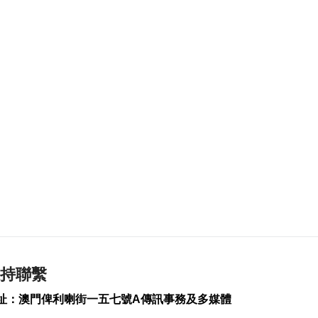
2026-08-09 17:31
182
0
印尼景區受山火影響
關閉 中國領館籲暫勿
前往
2026-08-09 17:15
150
0
輕軌辦陀螺比賽 參與
者眾同享社區活力
2026-08-09 17:15
336
1
菲受“白海豚”等極端
天氣侵襲6死7傷
2026-08-09 17:07
135
0
持聯繫
泰國:高度重視中國遊
址：澳門俾利喇街一五七號A傳訊事務及多媒體
客體驗 續完善產品服