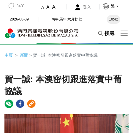
34˚C
繁
A
A
登入
A
2026-08-09
丙午 馬年 六月廿七
10:42
搜尋
主頁
新聞
> 賀一誠: 本澳密切跟進落實中葡協議
賀一誠: 本澳密切跟進落實中葡
協議