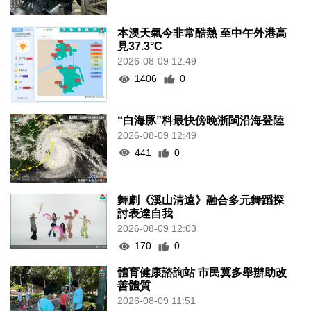
本澳天氣今非常酷熱 至中午外港高
見37.3°C
2026-08-09 12:49
1406
0
“白海豚”料最快傍晚浙閩沿海登陸
2026-08-09 12:49
441
0
舞劇《溪山清遠》融合多元舞蹈探
討表達自我
2026-08-09 12:03
170
0
體育健康諮詢站 市民冀多舉辦助改
善體質
2026-08-09 11:51