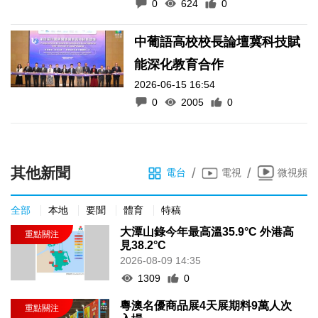
0
624
0
中葡語高校校長論壇冀科技賦
能深化教育合作
2026-06-15 16:54
0
2005
0
其他新聞
/
/
電台
電視
微視頻
全部
本地
要聞
體育
特稿
大潭山錄今年最高溫35.9°C 外港高
見38.2°C
2026-08-09 14:35
1309
0
粵澳名優商品展4天展期料9萬人次