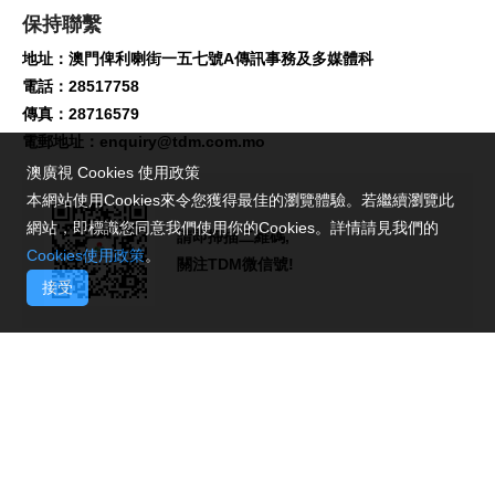
保持聯繫
地址：澳門俾利喇街一五七號A傳訊事務及多媒體科
電話：28517758
傳真：28716579
電郵地址：
enquiry@tdm.com.mo
澳廣視 Cookies 使用政策
本網站使用Cookies來令您獲得最佳的瀏覽體驗。若繼續瀏覽此
網站，即標識您同意我們使用你的Cookies。詳情請見我們的
請即掃描二維碼,
Cookies使用政策
。
關注TDM微信號!
接受