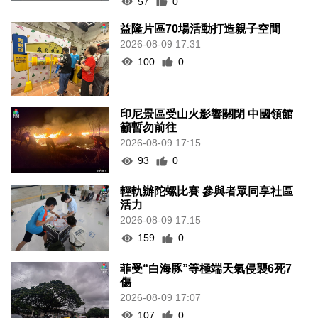
57
0
益隆片區70場活動打造親子空間
2026-08-09 17:31
100
0
印尼景區受山火影響關閉 中國領館
籲暫勿前往
2026-08-09 17:15
93
0
輕軌辦陀螺比賽 參與者眾同享社區
活力
2026-08-09 17:15
159
0
菲受“白海豚”等極端天氣侵襲6死7
傷
2026-08-09 17:07
107
0