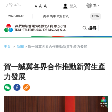
32˚C
繁
A
A
登入
A
2026-08-10
丙午 馬年 六月廿八
13:02
搜尋
主頁
新聞
> 賀一誠冀各界合作推動新質生產力發展
賀一誠冀各界合作推動新質生產
力發展