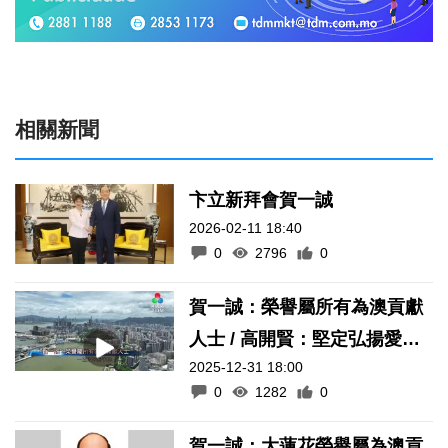
相關新聞
卞立新拜會賀一誠
2026-02-11 18:40
0
2796
0
賀一誠：榮譽屬所有為澳貢獻
人士 / 高開賢：堅定弘揚愛國
2025-12-31 18:00
愛澳核心價值
0
1282
0
賀一誠：大蓮花榮譽屬為澳貢