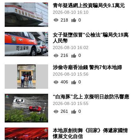
青年疑遇網上投資騙局失9.1萬元
2026-08-10 16:10
218
0
女子疑墮假冒“公檢法”騙局失19萬
人民幣
2026-08-10 16:02
216
0
涉偷寺廟香油錢 警拘7旬本地婦
2026-08-10 15:56
406
0
“白海豚”北上 京擬明日啟防汛響應
2026-08-10 15:55
261
0
本地原創街舞《回家》傳遞家國情
懷展文化自信