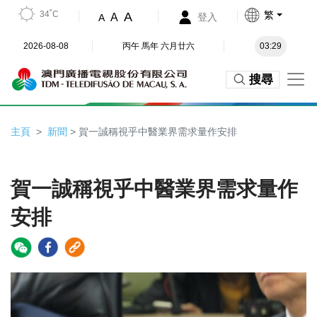
34˚C
繁
A
A
登入
A
2026-08-08
丙午 馬年 六月廿六
03:29
搜尋
主頁
新聞
> 賀一誠稱視乎中醫業界需求量作安排
賀一誠稱視乎中醫業界需求量作
安排