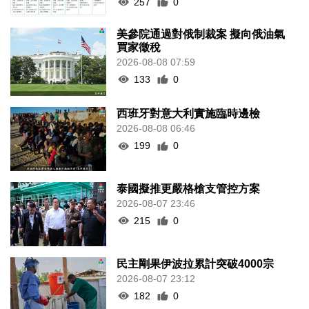
257
0
美參院通過對俄制裁案 擬向俄油氣
買家徵稅
2026-08-08 07:59
133
0
西班牙對意大利實施臨時邊檢
2026-08-08 06:46
199
0
泰國擬推更嚴格槍支管控方案
2026-08-07 23:46
215
0
民主剛果伊波拉累計突破4000宗
2026-08-07 23:12
182
0