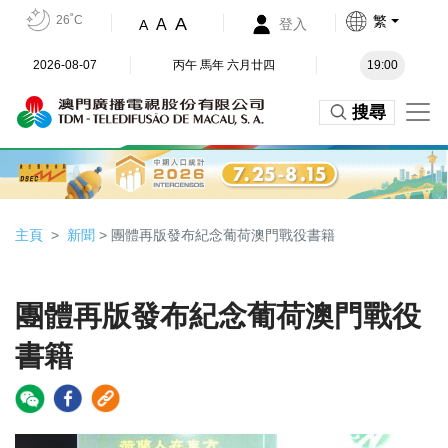
26˚C
繁
A
A
登入
A
2026-08-07
丙午 馬年 六月廿四
19:00
搜尋
主頁
新聞
> 團體再版發布紀念葡荷澳門戰役書籍
團體再版發布紀念葡荷澳門戰役
書籍