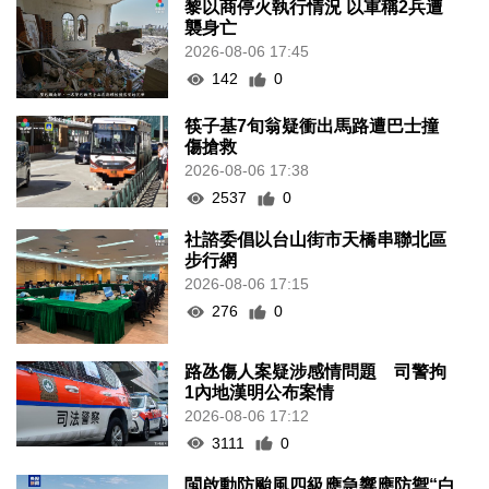
黎以商停火執行情況 以軍稱2兵遭
襲身亡
2026-08-06 17:45
142
0
筷子基7旬翁疑衝出馬路遭巴士撞
傷搶救
2026-08-06 17:38
2537
0
社諮委倡以台山街市天橋串聯北區
步行網
2026-08-06 17:15
276
0
路氹傷人案疑涉感情問題 司警拘
1內地漢明公布案情
2026-08-06 17:12
3111
0
閩啟動防颱風四級應急響應防禦“白