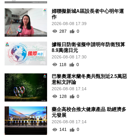
婦聯擬新城A區設長者中心明年運
作
2026-08-08 17:39
287
0
據報日防衛省擬申請明年防衛預算
8.9萬億日元
2026-08-08 17:30
118
0
巴黎奧運米蘭冬奧共甄別近2.5萬惡
意帖文評論
2026-08-08 17:14
128
0
藥企高校合推大健康產品 助經濟多
元發展
2026-08-08 17:14
141
0