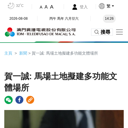
32˚C
繁
A
A
登入
A
2026-08-08
丙午 馬年 六月廿六
14:26
搜尋
主頁
新聞
> 賀一誠: 馬場土地擬建多功能文體場所
賀一誠: 馬場土地擬建多功能文
體場所