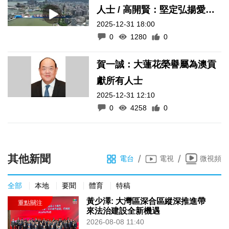
人士 / 高開賢：堅定弘揚愛國
2025-12-31 18:00
愛澳核心價值
0
1280
0
賀一誠：大蓮花榮譽屬為澳貢
獻所有人士
2025-12-31 12:10
0
4258
0
其他新聞
/
/
電台
電視
微視頻
全部
本地
要聞
體育
特稿
黃少澤: 大灣區深合區縱深推進帶
來法治建設全新機遇
2026-08-08 11:40