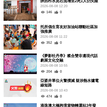
陝西柞水泥石流增至2死1人仍失蹤
2026-08-08 12:20
146
0
托所倡生育友好加油站聯動社區加
強推廣
2026-08-08 11:22
352
0
《夢影牡丹亭》糅合雙非遺現代話
劇展文化交融
2026-08-08 10:55
204
0
亞婆井單位火警撲滅 疑涉熱水爐電
線短路
2026-08-08 10:43
474
0
港珠澳大橋跨境貨物轉運站3年發