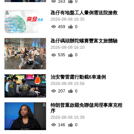
163
0
氹仔有地盤工人暈倒需送院搶救
2026-08-08 16:35
459
0
氹仔碼頭辦陀螺賽豐富文旅體驗
2026-08-08 16:10
535
0
治安警雷霆行動截6車違例
2026-08-08 15:56
207
0
特朗普重啟罷免聯儲局理事庫克程
序
2026-08-08 15:39
146
0