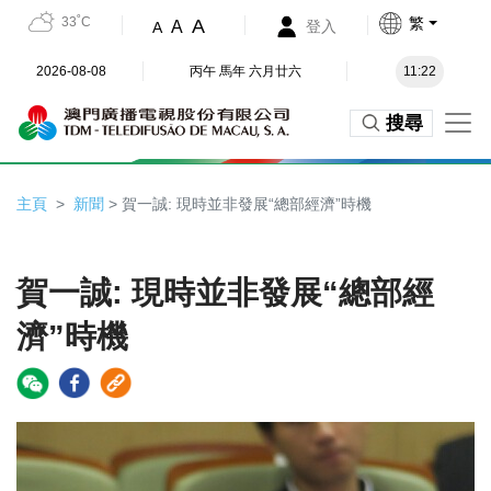
33˚C
繁
A
A
登入
A
2026-08-08
丙午 馬年 六月廿六
11:22
搜尋
主頁
新聞
> 賀一誠: 現時並非發展“總部經濟”時機
賀一誠: 現時並非發展“總部經
濟”時機