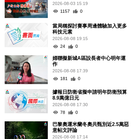
2026-08-03 15:19
1157
0
當局稱探討賽事周邊體驗加入更多
科技元素
2026-08-08 19:15
24
0
婦聯擬新城A區設長者中心明年運
作
2026-08-08 17:39
181
0
據報日防衛省擬申請明年防衛預算
8.9萬億日元
2026-08-08 17:30
78
0
巴黎奧運米蘭冬奧共甄別近2.5萬惡
意帖文評論
2026-08-08 17:14