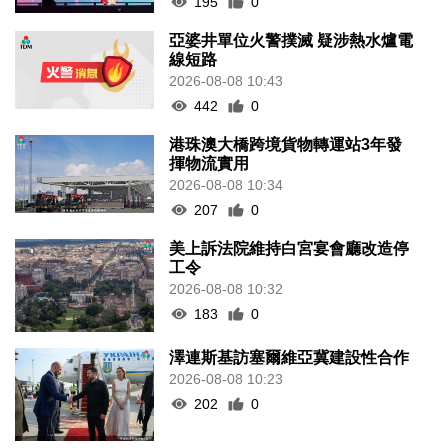
195
0
亞婆井單位火警撲滅 疑涉熱水爐電
線短路
2026-08-08 10:43
442
0
港珠澳大橋跨境貨物轉運站3年發
揮物流實用
2026-08-08 10:34
207
0
美上訴法院維持白宮宴會廳改造停
工令
2026-08-08 10:32
183
0
澤連斯基訪塞爾維亞冀建設性合作
2026-08-08 10:23
202
0