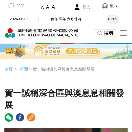
30˚C
繁
A
A
登入
A
2026-08-06
丙午 馬年 六月廿四
01:09
搜尋
主頁
新聞
> 賀一誠稱深合區與澳息息相關發展
賀一誠稱深合區與澳息息相關發
展