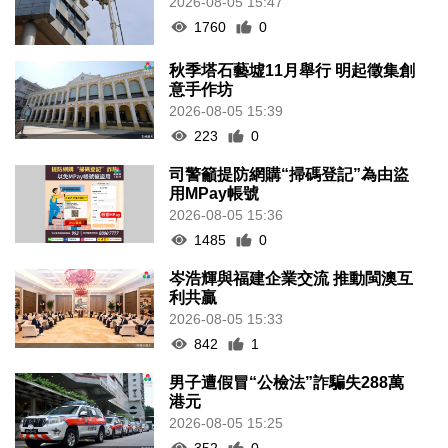
2026-08-05 15:47
1760
0
秋季塔石藝墟11月舉行 明起徵集創
意手作坊
2026-08-05 15:39
223
0
司警籲提防網購“掃碼登記”為由盜
用MPay帳號
2026-08-05 15:36
1485
0
岑浩輝與福建企業交流 推動閩澳互
利共贏
2026-08-05 15:33
842
1
男子遭假冒“公檢法”詐騙失288萬
港元
2026-08-05 15:25
352
0