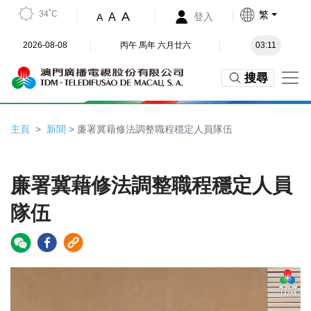
34˚C
繁
A
A
登入
A
2026-08-08
丙午 馬年 六月廿六
03:11
搜尋
主頁
新聞
> 廉署冀藉修法調整職程穩定人員隊伍
廉署冀藉修法調整職程穩定人員
隊伍