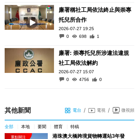
廉署稱社工局依法終止與崇專
托兒所合作
2026-07-27 19:25
0
698
1
廉署: 崇專托兒所涉違法違規
社工局依法解約
2026-07-27 15:07
0
4756
0
其他新聞
/
/
電台
電視
微視頻
全部
本地
要聞
體育
特稿
港珠澳大橋跨境貨物轉運站3年發