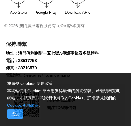
App Store
Google Play
Download APK
© 2026 澳門廣播電視股份有限公司版權所有
保持聯繫
地址：澳門俾利喇街一五七號A傳訊事務及多媒體科
電話：28517758
傳真：28716579
電郵地址：
enquiry@tdm.com.mo
澳廣視 Cookies 使用政策
本網站使用Cookies來令您獲得最佳的瀏覽體驗。若繼續瀏覽此
網站，即標識您同意我們使用你的Cookies。詳情請見我們的
請即掃描二維碼,
Cookies使用政策
。
關注TDM微信號!
接受