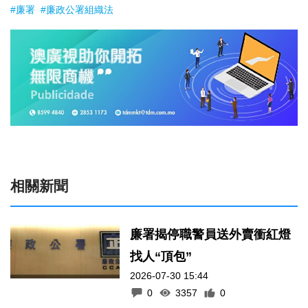
#廉署
#廉政公署組織法
相關新聞
廉署揭停職警員送外賣衝紅燈
找人“頂包”
2026-07-30 15:44
0
3357
0