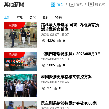
其他新聞
/
/
電台
電視
微視頻
全部
本地
要聞
體育
特稿
路氹殺人未遂案 司警: 內地漢有預
謀攻擊致命部位
2026-08-07 15:07
4326
0
《澳門講場特派員》2026年8月3日
2026-08-03 15:19
1005
0
泰國擬推更嚴格槍支管控方案
2026-08-07 23:46
37
0
民主剛果伊波拉累計突破4000宗
2026-08-07 23:12