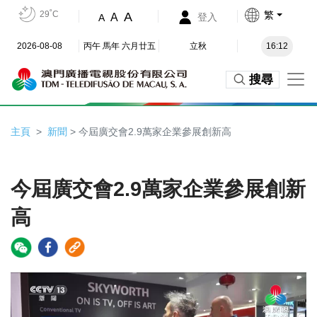
29˚C
繁
A
A
登入
A
2026-08-08
丙午 馬年 六月廿五
立秋
16:12
搜尋
主頁
新聞
> 今屆廣交會2.9萬家企業參展創新高
今屆廣交會2.9萬家企業參展創新
高
Video
Player