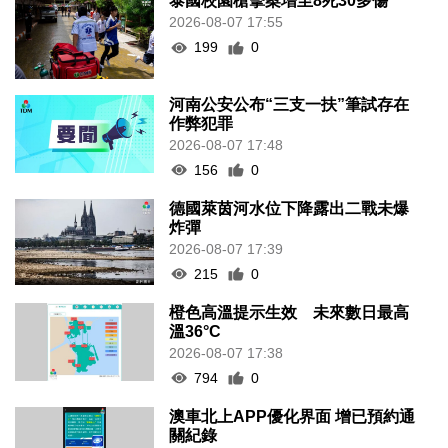
泰國校園槍擊案增至8死30多傷
2026-08-07 17:55
199
0
河南公安公布“三支一扶”筆試存在
作弊犯罪
2026-08-07 17:48
156
0
德國萊茵河水位下降露出二戰未爆
炸彈
2026-08-07 17:39
215
0
橙色高溫提示生效 未來數日最高
溫36°C
2026-08-07 17:38
794
0
澳車北上APP優化界面 增已預約通
關紀錄