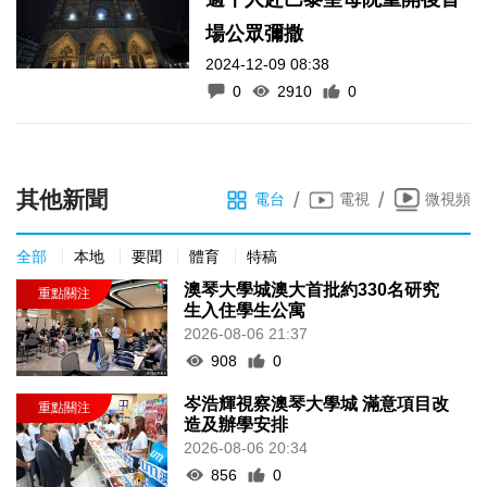
場公眾彌撒
2024-12-09 08:38
0
2910
0
其他新聞
/
/
電台
電視
微視頻
全部
本地
要聞
體育
特稿
澳琴大學城澳大首批約330名研究
生入住學生公寓
2026-08-06 21:37
908
0
岑浩輝視察澳琴大學城 滿意項目改
造及辦學安排
2026-08-06 20:34
856
0