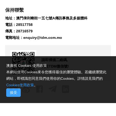
保持聯繫
地址：澳門俾利喇街一五七號A傳訊事務及多媒體科
電話：28517758
傳真：28716579
電郵地址：
enquiry@tdm.com.mo
請即掃描二維碼,
澳廣視 Cookies 使用政策
關注TDM微信號!
本網站使用Cookies來令您獲得最佳的瀏覽體驗。若繼續瀏覽此
網站，即標識您同意我們使用你的Cookies。詳情請見我們的
Cookies使用政策
。
接受