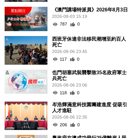
《澳門講場特派員》2026年8月3日
2026-08-03 15:19
787
0
西班牙休達非法移民潮增至約百人
死亡
2026-08-06 23:45
117
0
也門胡塞武裝襲擊致35名政府軍士
兵死亡
2026-08-06 23:06
118
0
岑浩輝滿意科技園籌建進度 促吸引
人才進駐
2026-08-06 22:35
206
0
粵政府在澳成功發行25億離岸人民