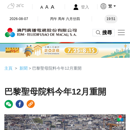
26˚C
繁
A
A
登入
A
2026-08-07
丙午 馬年 六月廿四
19:51
搜尋
主頁
新聞
> 巴黎聖母院料今年12月重開
巴黎聖母院料今年12月重開