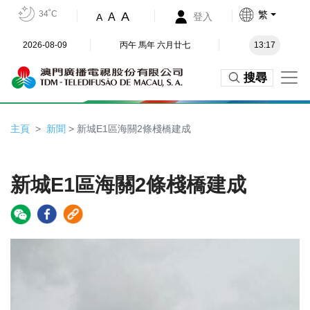
34˚C
繁
A
A
登入
A
2026-08-09
丙午 馬年 六月廿七
13:17
搜尋
主頁
新聞
> 新城E1區海關2條棧橋建成
新城E1區海關2條棧橋建成