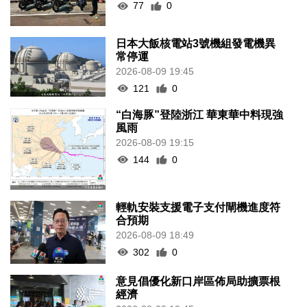
77
0
日本大飯核電站3號機組發電機異
常停運
2026-08-09 19:45
121
0
“白海豚”登陸浙江 華東華中料現強
風雨
2026-08-09 19:15
144
0
輕軌安裝支援電子支付閘機進度符
合預期
2026-08-09 18:49
302
0
意見倡優化新口岸區佈局助擴票根
經濟