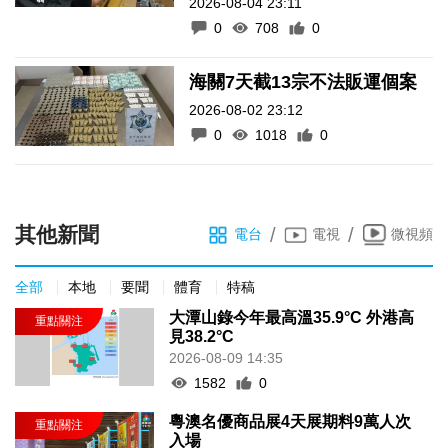
2026-08-04 23:11
0
708
0
海關7天截13宗不法販運個案
2026-08-02 23:12
0
1018
0
其他新聞
/
/
電台
電視
微視頻
全部
本地
要聞
體育
特稿
大潭山錄今年最高溫35.9°C 外港高
見38.2°C
2026-08-09 14:35
1582
0
粵澳名優商品展4天展期料9萬人次
入場