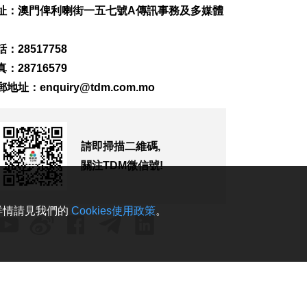
址：澳門俾利喇街一五七號A傳訊事務及多媒體
澳車北上APP優化界
面 增已預約通關紀錄
2026-08-07 17:30
：28517758
210
0
：28716579
顏奕恆促增青洲公共
郵地址：
enquiry@tdm.com.mo
泊車空間
2026-08-07 17:14
156
0
請即掃描二維碼,
司警介入騙案阻匯款
關注TDM微信號!
1居民免損7.8萬元
2026-08-07 16:50
249
0
。詳情請見我們的
Cookies使用政策
。
深合區產業發展局加
入ICCA會員
2026-08-07 16:43
164
0
龍環葡韻生態步道下