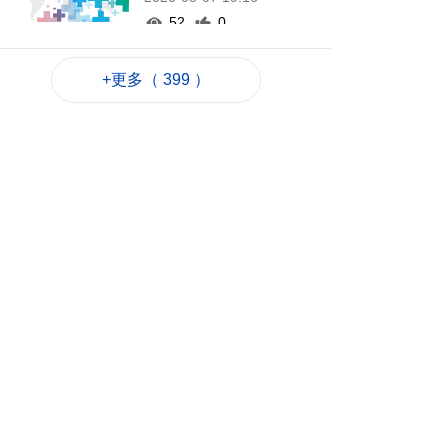
52
0
氹仔旅大城大2巴士站
+更多（ 399 ）
明恢復運作
2026-08-07 19:07
71
0
松山隧道口附近爆水
管傍晚基本完成止漏
2026-08-07 18:45
93
0
橙色高溫提示生效 避
暑中心延長夜間開放
2026-08-07 18:20
83
0
體育局構建運動員全
週期支援體系
2026-08-07 18:12
105
0