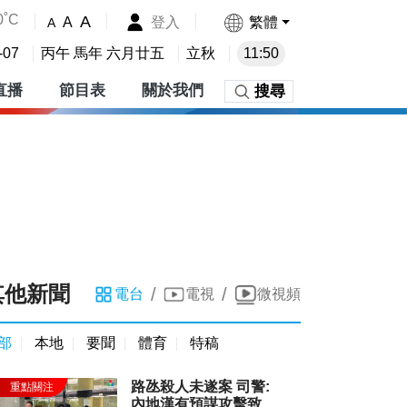
0˚C
A
登入
繁體
A
A
-07
丙午 馬年 六月廿五
立秋
11:50
直播
節目表
關於我們
搜尋
其他新聞
/
/
電台
電視
微視頻
部
本地
要聞
體育
特稿
路氹殺人未遂案 司警:
內地漢有預謀攻擊致