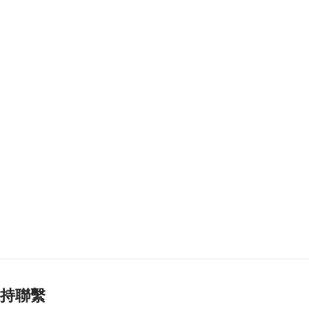
氹仔徐日昇寅公馬路
爆水管完成維修恢復
供水
2026-08-07 18:04
439
0
泰國校園槍擊案增至8
死30多傷
2026-08-07 17:55
134
0
河南公安公布“三支一
扶”筆試存在作弊犯罪
2026-08-07 17:48
113
0
德國萊茵河水位下降
露出二戰未爆炸彈
2026-08-07 17:39
持聯繫
159
0