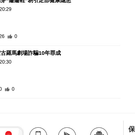
穿“窿窿鞋”易引足部健康隱患
20:29
26
0
古羅馬劇場詐騙10年罪成
20:30
0
0
保