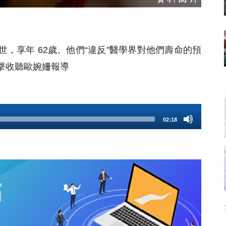
世，享年 62歲。他們“違反”醫學界對他們壽命的預
撃收聽歐婉姍報導
02:18