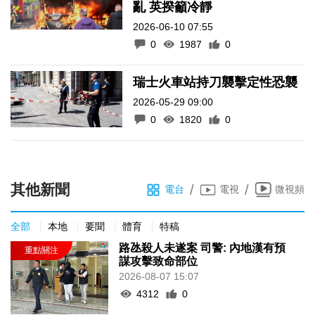
亂 英揆籲冷靜
2026-06-10 07:55
0
1987
0
瑞士火車站持刀襲擊定性恐襲
2026-05-29 09:00
0
1820
0
其他新聞
/
/
電台
電視
微視頻
全部
本地
要聞
體育
特稿
路氹殺人未遂案 司警: 內地漢有預
謀攻擊致命部位
2026-08-07 15:07
4312
0