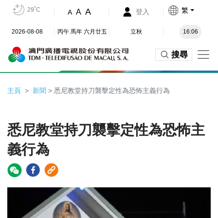
29˚C
繁
A
A
登入
A
2026-08-08
丙午 馬年 六月廿五
立秋
16:06
搜尋
主頁
新聞
> 悉尼教堂持刀襲擊定性為恐怖主義行為
悉尼教堂持刀襲擊定性為恐怖主
義行為