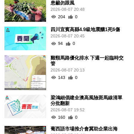
患籲勿跟風
2026-08-07 20:48
204
0
四川宜賓高縣4.9級地震釀1死6傷
2026-08-07 20:45
94
0
雞頸馬路優化排水 下週一起臨時交
管
2026-08-07 20:13
143
0
梁鴻細倡建全澳高風險斑馬線清單
分批翻新
2026-08-07 19:52
160
0
葡西語市場推介會冀助企業出海