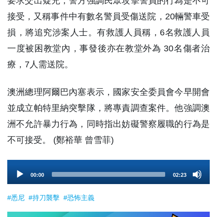
要求交出疑兇，警方強調民眾攻擊警員的行為是不可
接受，又稱事件中有數名警員受傷送院，20輛警車受
損，將追究涉案人士。有救護人員稱，6名救護人員
一度被困教堂內，事發後亦在教堂外為 30名傷者治
療，7人需送院。
澳洲總理阿爾巴內塞表示，國家安全委員會今早開會
並成立帕特里納突擊隊，將專責調查案件。他強調澳
洲不允許暴力行為，同時指出妨礙警察履職的行為是
不可接受。 (鄭裕華 曾雪菲)
Audio
00:00
02:23
Player
#悉尼
#持刀襲擊
#恐怖主義