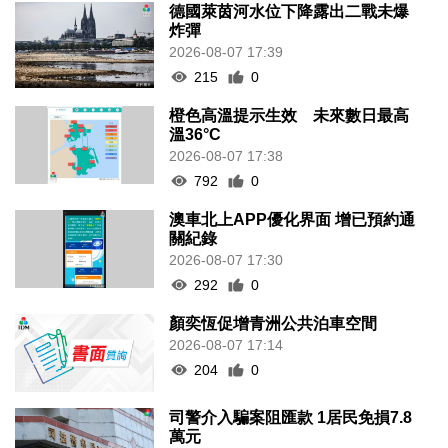
德國萊茵河水位下降露出二戰未爆
炸彈
2026-08-07 17:39
215
0
橙色高溫提示生效 未來數日最高
溫36°C
2026-08-07 17:38
792
0
澳車北上APP優化界面 增已預約通
關紀錄
2026-08-07 17:30
292
0
顏奕恆促增青洲公共泊車空間
2026-08-07 17:14
204
0
司警介入騙案阻匯款 1居民免損7.8
萬元