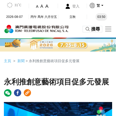
31˚C
繁
A
A
登入
A
2026-08-07
丙午 馬年 六月廿五
立秋
03:50
搜尋
主頁
新聞
> 永利推創意藝術項目促多元發展
永利推創意藝術項目促多元發展
Video
Player