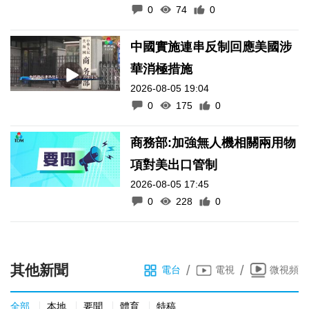
0
74
0
中國實施連串反制回應美國涉
華消極措施
2026-08-05 19:04
0
175
0
商務部:加強無人機相關兩用物
項對美出口管制
2026-08-05 17:45
0
228
0
其他新聞
/
/
電台
電視
微視頻
全部
本地
要聞
體育
特稿