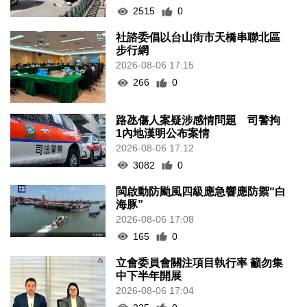
2515
0
社諮委倡以台山街市天橋串聯北區
步行網
2026-08-06 17:15
266
0
路氹傷人案疑涉感情問題 司警拘
1內地漢明公布案情
2026-08-06 17:12
3082
0
閩啟動防颱風四級應急響應防禦“白
海豚”
2026-08-06 17:08
165
0
立會委員會關注項目執行率 籲勿集
中下半年開展
2026-08-06 17:04