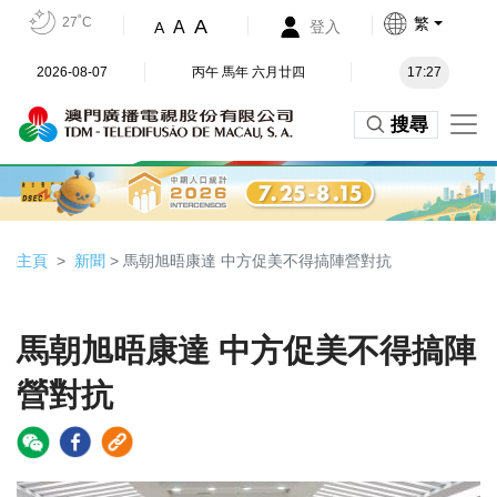
27˚C
繁
A
A
登入
A
2026-08-07
丙午 馬年 六月廿四
17:27
搜尋
主頁
新聞
> 馬朝旭晤康達 中方促美不得搞陣營對抗
馬朝旭晤康達 中方促美不得搞陣
營對抗