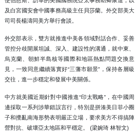
使伯恩斯、訪華的美國國務院亞太事務助卿康達，以
及白宮國安會中國事務高級主任貝莎蘭。外交部美大
司司長楊濤同美方舉行會談。
外交部表示，雙方就推進中美各領域對話合作、妥善
管控分歧開展坦誠、深入、建設性的溝通，就中東、
烏克蘭、朝鮮半島核等國際和地區熱點問題交換意
見，一致同意繼續落實好“三藩市願景”，保持各層級
交往，進一步穩定和發展中美關係。
中方就美國近期針對中國推進“印太戰略”，在中國周
邊採取一系列涉華錯誤言行，特別是拼湊美日菲小圈
子和攪亂南海形勢表明嚴正立場，要求美方不得搞陣
營對抗、破壞亞太地區和平穩定。 (梁婉琦 林智文)