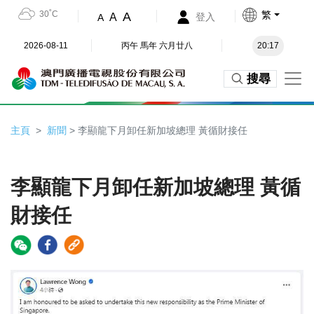
30˚C
繁
A
A
登入
A
2026-08-11
丙午 馬年 六月廿八
20:17
搜尋
主頁
新聞
> 李顯龍下月卸任新加坡總理 黃循財接任
李顯龍下月卸任新加坡總理 黃循
財接任