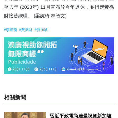
至去年 (2023年) 11月宣布於今年退休，並指定黃循
財接替總理。 (梁婉琦 林智文)
#李顯龍
#黃循財
#新加坡
相關新聞
習近平致電尚達曼祝賀新加坡