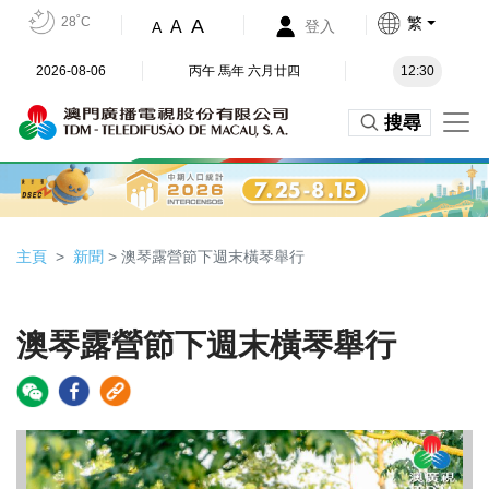
28˚C
繁
A
A
登入
A
2026-08-06
丙午 馬年 六月廿四
12:30
搜尋
主頁
新聞
> 澳琴露營節下週末橫琴舉行
澳琴露營節下週末橫琴舉行