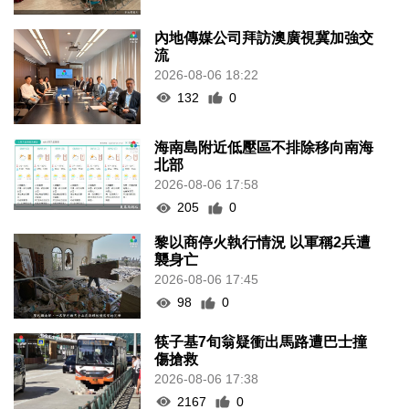
內地傳媒公司拜訪澳廣視冀加強交
流
2026-08-06 18:22
132
0
海南島附近低壓區不排除移向南海
北部
2026-08-06 17:58
205
0
黎以商停火執行情況 以軍稱2兵遭
襲身亡
2026-08-06 17:45
98
0
筷子基7旬翁疑衝出馬路遭巴士撞
傷搶救
2026-08-06 17:38
2167
0