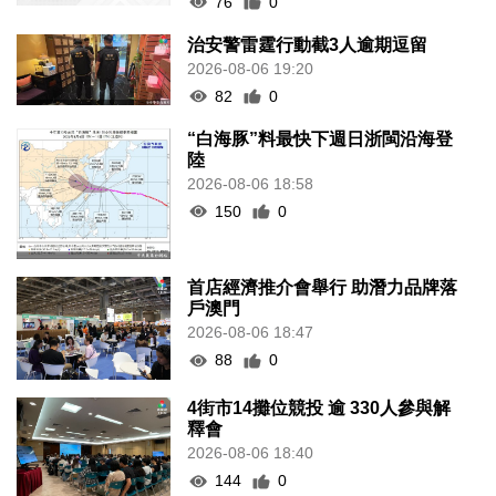
76
0
治安警雷霆行動截3人逾期逗留
2026-08-06 19:20
82
0
“白海豚”料最快下週日浙閩沿海登
陸
2026-08-06 18:58
150
0
首店經濟推介會舉行 助潛力品牌落
戶澳門
2026-08-06 18:47
88
0
4街市14攤位競投 逾 330人參與解
釋會
2026-08-06 18:40
144
0