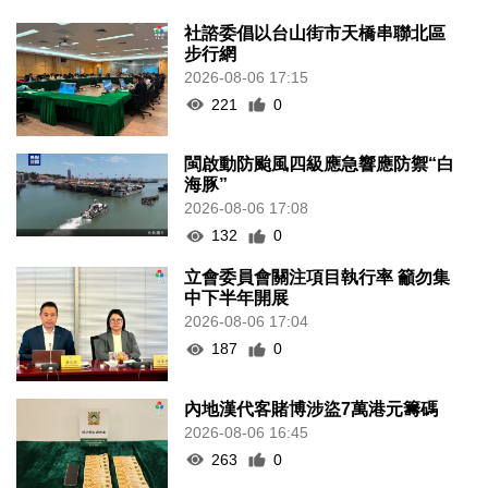
社諮委倡以台山街市天橋串聯北區
步行網
2026-08-06 17:15
221
0
閩啟動防颱風四級應急響應防禦“白
海豚”
2026-08-06 17:08
132
0
立會委員會關注項目執行率 籲勿集
中下半年開展
2026-08-06 17:04
187
0
內地漢代客賭博涉盜7萬港元籌碼
2026-08-06 16:45
263
0