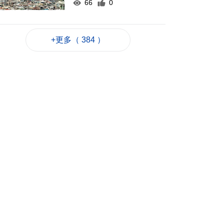
66
0
何潤生倡研會展業智
能化發展扶持政策
+更多（ 384 ）
2026-08-07 16:25
65
0
上半年旅客人均非博
彩消費2123元 按年升
7.8%
2026-08-07 16:22
66
0
上半年新成立公司
2726間
2026-08-07 16:20
72
0
內地漢涉不法匯兌被
捕
2026-08-07 16:11
89
0