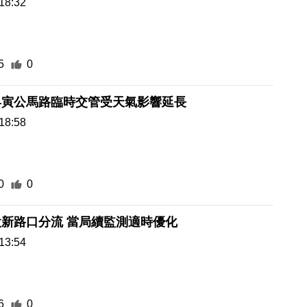
18:32
5
0
昇寅公馬路臨時交管受天氣影響延長
18:58
0
0
新路口分流 當局續監測適時優化
13:54
6
0