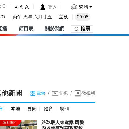
2˚C
A
登入
繁體
A
A
-07
丙午 馬年 六月廿五
立秋
09:08
直播
節目表
關於我們
搜尋
其他新聞
/
/
電台
電視
微視頻
部
本地
要聞
體育
特稿
路氹殺人未遂案 司警:
內地漢有預謀攻擊致