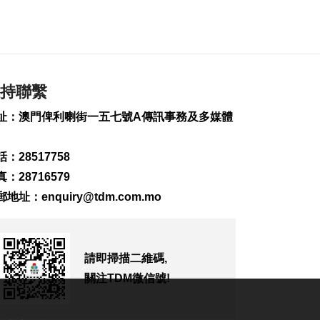
舞蹈劇《得閒飲茶》
展現灣區人文精神
2026-08-07 14:17
193
0
持聯繫
國際音樂藝術週本澳
舉行
址：澳門俾利喇街一五七號A傳訊事務及多媒體
2026-08-07 13:51
260
0
：28517758
商會與新媒體平台合
：28716579
作宣傳澳大健康產業
2026-08-07 13:37
郵地址：
enquiry@tdm.com.mo
178
0
雲尼斯奧斯與皇馬續
約6年
請即掃描二維碼,
2026-08-07 13:30
關注TDM微信號!
256
0
泰校園槍擊案造成包